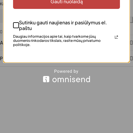
Gauti nuolaidą
Kiekis
Į krepšelį
Sutinku gauti naujienas ir pasiūlymus el.
paštu
Pridėti į norų sąrašą
Daugiau informacijos apie tai, kaip tvarkome jūsų
duomenis rinkodaros tikslais, rasite mūsų privatumo
Aprašymas
politikoje.
Papildoma informacija