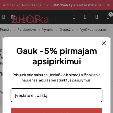
•
Siuntimas 1-3 darbo dienos
🎁 DOVANA perkant už €50 ir daugiau
0
Pradžia
Parduotuvė
Vyrams
Drabužiai
Vyriškos kepurės
Gauk -5% pirmajam
Drabužiai
,
Vyrams
Vyriškos kepurės
apsipirkimui
Prieinamumas
Turime
10.00
€
Prisijunk prie mūsų naujienlaiškio ir pirmoji sužinok apie
naujienas, akcijas bei atrinktus pasiūlymus.
Spalva
Juoda
Pilka
Tamsiai pilka