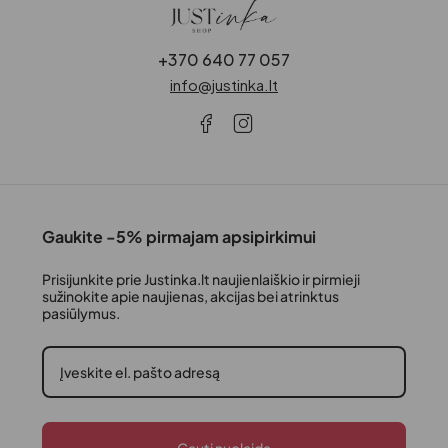
+370 640 77 057
info@justinka.lt
Gaukite -5% pirmajam apsipirkimui
Prisijunkite prie Justinka.lt naujienlaiškio ir pirmieji
sužinokite apie naujienas, akcijas bei atrinktus
pasiūlymus.
Gauti nuolaidą