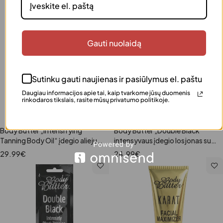
Gauti nuolaidą
Sutinku gauti naujienas ir pasiūlymus el. paštu
Daugiau informacijos apie tai, kaip tvarkome jūsų duomenis
rinkodaros tikslais, rasite mūsų privatumo politikoje.
Į krepšelį
Į krepšelį
Body Butter „Intensifying
Body Butter „Double Black“
Tanning Body Oil“ įdegio aliejus,
intensyvaus įdegio losjonas su
180 ml
bronzantais, 180ml
29.99
€
24.99
€