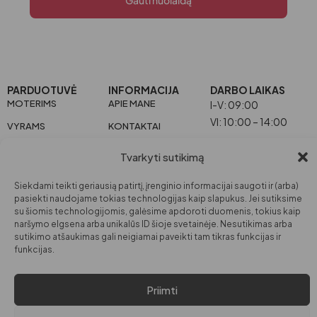
PARDUOTUVĖ
INFORMACIJA
DARBO LAIKAS
MOTERIMS
APIE MANE
I-V: 09:00
VI: 10:00 – 14:00
VYRAMS
KONTAKTAI
VAIKAMS
Tvarkyti sutikimą
GROŽIUI
Siekdami teikti geriausią patirtį, įrenginio informacijai saugoti ir (arba)
NAMAMS
pasiekti naudojame tokias technologijas kaip slapukus. Jei sutiksime
su šiomis technologijomis, galėsime apdoroti duomenis, tokius kaip
© VISOS TEISĖS
PRIVATUMO POLITIKA
naršymo elgsena arba unikalūs ID šioje svetainėje. Nesutikimas arba
sutikimo atšaukimas gali neigiamai paveikti tam tikras funkcijas ir
SAUGOMOS PAGAL LR
PREKIŲ IR PINIGŲ GRĄŽINIMO POLITIKA
funkcijas.
ĮSTATYMUS.
EL. PARDUOTUVĖS TAISYKLĖS
Priimti