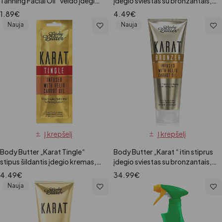
Tanning Facial Oil“ veido įdegio
įdegio sviestas su bronzantais,
aliejus, 5 ml
15ml
1.89
€
4.49
€
Nauja
Nauja
Į krepšelį
Į krepšelį
Body Butter „Karat Tingle“
Body Butter „Karat “ itin stiprus
stipus šildantis įdegio kremas,
įdegio sviestas su bronzantais,
15ml
251ml
4.49
€
34.99
€
Nauja