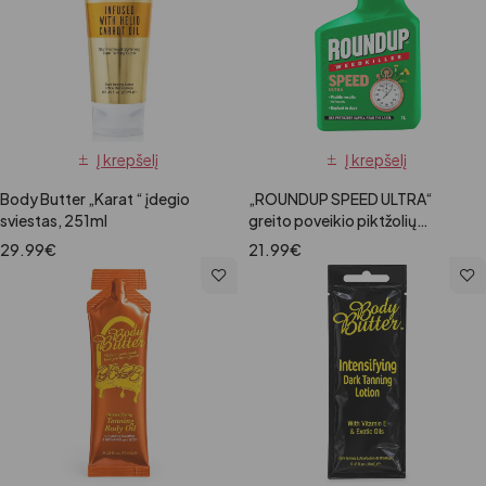
Į krepšelį
Į krepšelį
Body Butter „Karat “ įdegio
„ROUNDUP SPEED ULTRA“
sviestas, 251ml
greito poveikio piktžolių
naikiklis, 1 l
29.99
€
21.99
€