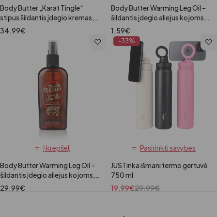
Body Butter „Karat Tingle“
Body Butter Warming Leg Oil –
stipus šildantis įdegio kremas,
šildantis įdegio aliejus kojoms,
251ml
7.5ml
34.99
€
1.59
€
-33%
Į krepšelį
Pasirinkti savybes
Body Butter Warming Leg Oil –
JUSTinka išmani termo gertuvė
šildantis įdegio aliejus kojoms,
750 ml
180ml
29.99
€
19.99
€
29.99
€