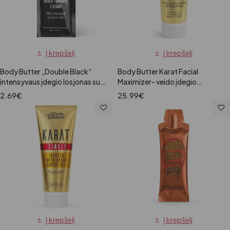
Į krepšelį
Į krepšelį
Body Butter „Double Black“
Body Butter Karat Facial
intensyvaus įdegio losjonas su
Maximizer- veido įdegio
bronzantais, 15ml
losjonas, 100 ml
2.69
€
25.99
€
Į krepšelį
Į krepšelį