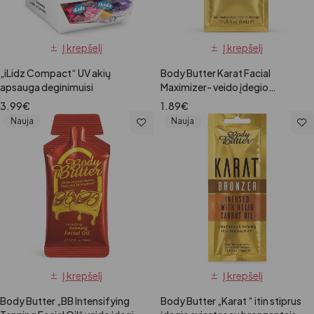
Į krepšelį
Į krepšelį
„iLidz Compact“ UV akių
Body Butter Karat Facial
apsauga deginimuisi
Maximizer- veido įdegio
losjonas, 5 ml
3.99
€
1.89
€
Nauja
Nauja
Į krepšelį
Į krepšelį
Body Butter „BB Intensifying
Body Butter „Karat “ itin stiprus