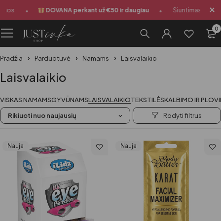
•
•
DOVANA perkant už €50 ir daugiau
Siuntimas 1-3 darbo 
0
Pradžia
Parduotuvė
Namams
Laisvalaikio
Laisvalaikio
VISKAS NAMAMS
GYVŪNAMS
LAISVALAIKIO
TEKSTILĖ
SKALBIMO IR PLOV
Rikiuoti nuo naujausių
Nauja
Nauja