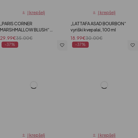
Į krepšelį
Į krepšelį
„PARIS CORNER
„LATTAFA ASAD BOURBON“
MARSHMALLOW BLUSH“
vyriški kvepalai, 100 ml
moteriški kvepalai, 100 ml
29.99
€
35.00
€
18.99
€
30.00
€
-37%
-37%
Į krepšelį
Į krepšelį