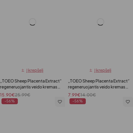
Į krepšelį
Į krepšelį
„TOEO Sheep Placenta Extract“
„TOEO Sheep Placenta Extract“
regeneruojantis veido kremas
regeneruojantis veido kremas
su avių placentos ekstraktu, 70
su avių placentos ekstraktu, 70
15.90
€
25.99
€
7.99
€
14.00
€
g (Kopija)
g
-56%
-56%