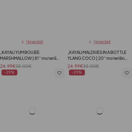
Į krepšelį
Į krepšelį
„KAYALI YUM BOUJEE
„KAYALI MALDIVES IN A BOTTLE
MARSHMALLOW | 81“ moteriški
YLANG COCO | 20“ moteriški
kvepalai, 100 ml
kvepalai, 100 ml
24.99
€
35.00
€
24.99
€
35.00
€
-29%
-29%