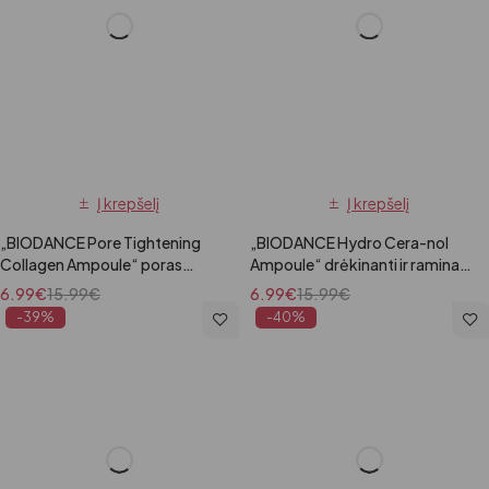
Į krepšelį
Į krepšelį
„BIODANCE Pore Tightening
„BIODANCE Hydro Cera-nol
Collagen Ampoule“ poras
Ampoule“ drėkinanti ir raminanti
sutraukianti kolageno ampulė,
veido ampulė, 50ml
6.99
€
15.99
€
6.99
€
15.99
€
30ml
-39%
-40%