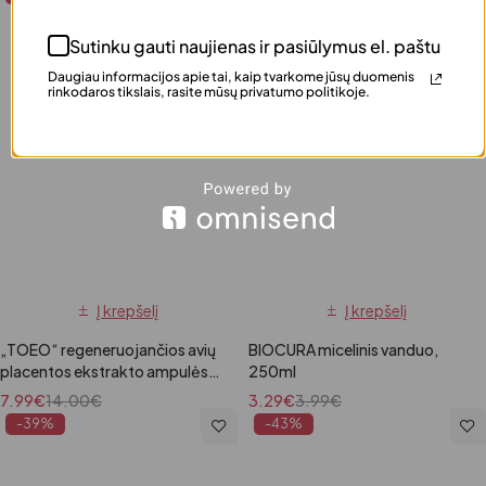
Sutinku gauti naujienas ir pasiūlymus el. paštu
Daugiau informacijos apie tai, kaip tvarkome jūsų duomenis
rinkodaros tikslais, rasite mūsų privatumo politikoje.
Į krepšelį
Į krepšelį
„TOEO“ regeneruojančios avių
BIOCURA micelinis vanduo,
placentos ekstrakto ampulės
250ml
veidui, 28 x 1,5 ml
7.99
€
14.00
€
3.29
€
3.99
€
-39%
-43%