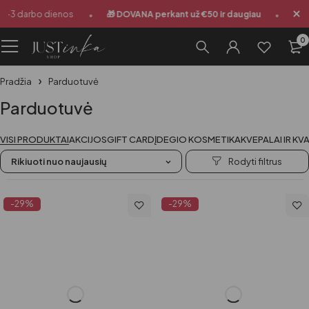
•
•
darbo dienos
🎁 DOVANA perkant už €50 ir daugiau
Siuntimas
0
Pradžia
Parduotuvė
Parduotuvė
VISI PRODUKTAI
AKCIJOS
GIFT CARD
ĮDEGIO KOSMETIKA
KVEPALAI IR KV
Rikiuoti nuo naujausių
-29%
-29%