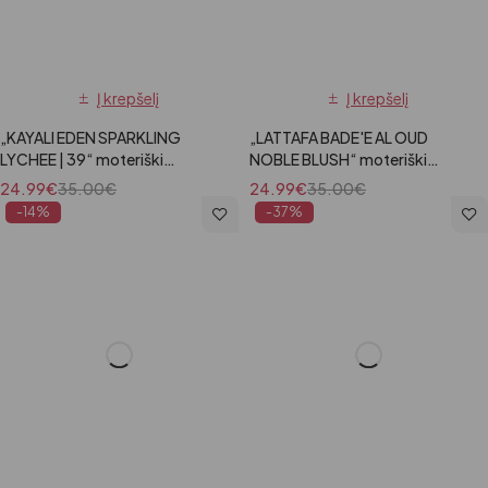
Į krepšelį
Į krepšelį
„KAYALI EDEN SPARKLING
„LATTAFA BADE'E AL OUD
LYCHEE | 39“ moteriški
NOBLE BLUSH“ moteriški
kvepalai, 100 ml
kvepalai, 100 ml
24.99
€
35.00
€
24.99
€
35.00
€
-14%
-37%