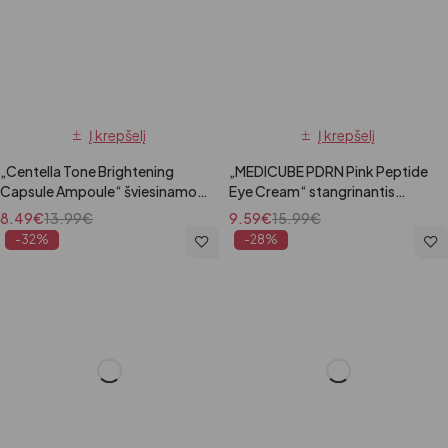
Į krepšelį
Į krepšelį
„Centella Tone Brightening
„MEDICUBE PDRN Pink Peptide
Capsule Ampoule“ šviesinamoji
Eye Cream“ stangrinantis
ampulė, 100 ml
paakių kremas, 30 ml
8.49
€
13.99
€
9.59
€
15.99
€
-32%
-28%