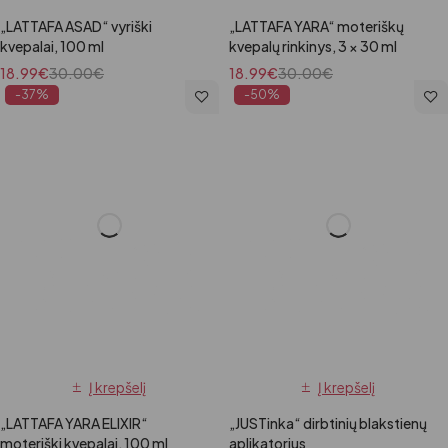
„LATTAFA ASAD“ vyriški
„LATTAFA YARA“ moteriškų
kvepalai, 100 ml
kvepalų rinkinys, 3 × 30 ml
18.99
€
30.00
€
18.99
€
30.00
€
-37%
-50%
Į krepšelį
Į krepšelį
„LATTAFA YARA ELIXIR“
„JUSTinka“ dirbtinių blakstienų
moteriški kvepalai, 100 ml
aplikatorius