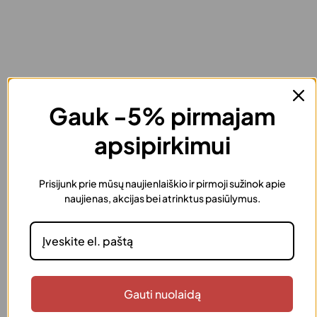
Gauk -5% pirmajam
apsipirkimui
+370 640 77 057
Prisijunk prie mūsų naujienlaiškio ir pirmoji sužinok apie
info@justinka.lt
naujienas, akcijas bei atrinktus pasiūlymus.
Gaukite -5% pirmajam apsipirkimui
Gauti nuolaidą