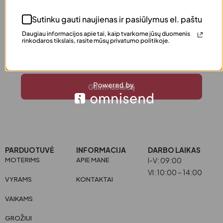
Prisijunkite prie Justinka.lt naujienlaiškio ir pirmieji
sužinokite apie naujienas, akcijas bei atrinktus
Sutinku gauti naujienas ir pasiūlymus el. paštu
pasiūlymus.
Daugiau informacijos apie tai, kaip tvarkome jūsų duomenis
rinkodaros tikslais, rasite mūsų privatumo politikoje.
Gauti nuolaidą
PARDUOTUVĖ
INFORMACIJA
DARBO LAIKAS
MOTERIMS
APIE MANE
I-V: 09:00
VI: 10:00 – 14:00
VYRAMS
KONTAKTAI
VAIKAMS
GROŽIUI