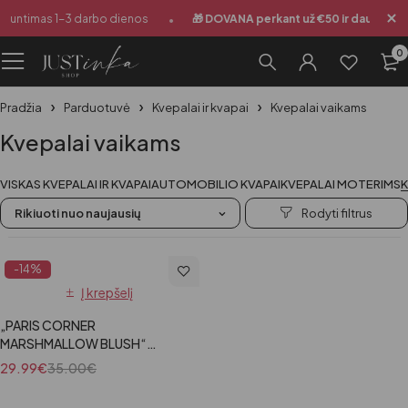
•
iuntimas 1-3 darbo dienos
🎁 DOVANA perkant už €50 ir daugiau
0
Pradžia
Parduotuvė
Kvepalai ir kvapai
Kvepalai vaikams
Kvepalai vaikams
VISKAS KVEPALAI IR KVAPAI
AUTOMOBILIO KVAPAI
KVEPALAI MOTERIMS
K
Rikiuoti nuo naujausių
-14%
Į krepšelį
„PARIS CORNER
MARSHMALLOW BLUSH“
moteriški kvepalai, 100 ml
29.99
€
35.00
€