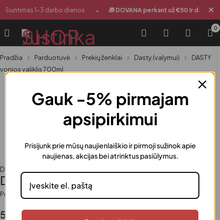
•
Siuntimas 1-3 darbo dienos
🎁 DOVANA perkant už €50 ir daugiau
0
Pradžia
Parduotuvė
Prekių ženklai
Dasty (valymui)
DASTY
vonios valiklis 700ml
Gauk -5% pirmajam
apsipirkimui
Prisijunk prie mūsų naujienlaiškio ir pirmoji sužinok apie
naujienas, akcijas bei atrinktus pasiūlymus.
Dasty (valymui)
,
Namams
,
Prekių ženklai
,
Švarai ir tvarkai
DASTY vonios valiklis 700ml
Prieinamumas
Turime
5.99
€