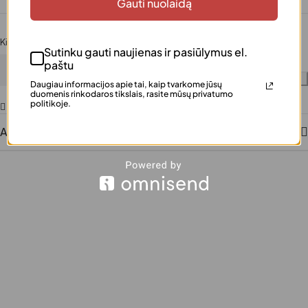
Gauti nuolaidą
Kiekis
Sutinku gauti naujienas ir pasiūlymus el.
paštu
Į krepšelį
Daugiau informacijos apie tai, kaip tvarkome jūsų
duomenis rinkodaros tikslais, rasite mūsų privatumo
politikoje.
Pridėti į norų sąrašą
Aprašymas