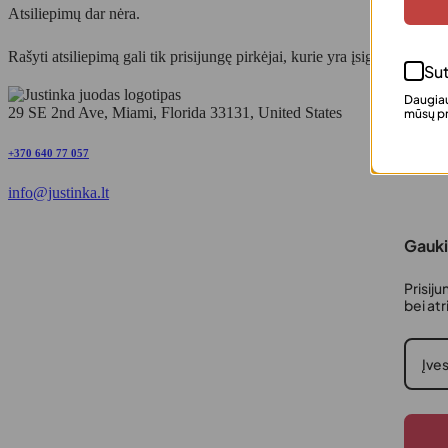
Atsiliepimų dar nėra.
Rašyti atsiliepimą gali tik prisijungę pirkėjai, kurie yra įsigiję šį produ
Sut
Daugiau
29 SE 2nd Ave, Miami, Florida 33131, United States
mūsų pr
+370 640 77 057
info@justinka.lt
Gauki
Prisiju
bei at