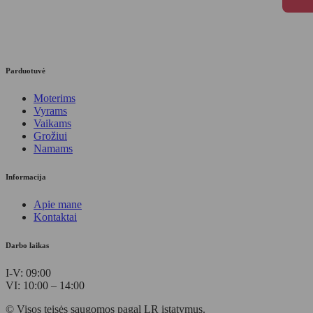
Parduotuvė
Moterims
Vyrams
Vaikams
Grožiui
Namams
Informacija
Apie mane
Kontaktai
Darbo laikas
I-V: 09:00
VI: 10:00 – 14:00
© Visos teisės saugomos pagal LR įstatymus.