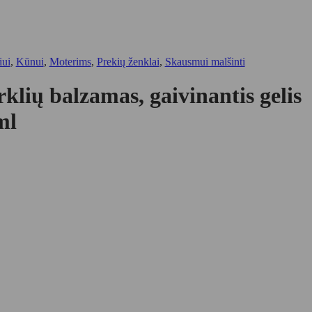
iui
,
Kūnui
,
Moterims
,
Prekių ženklai
,
Skausmui malšinti
klių balzamas, gaivinantis gelis
ml