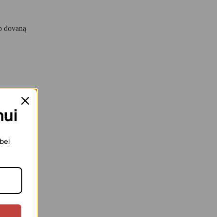
ip dovaną
mui
 bei