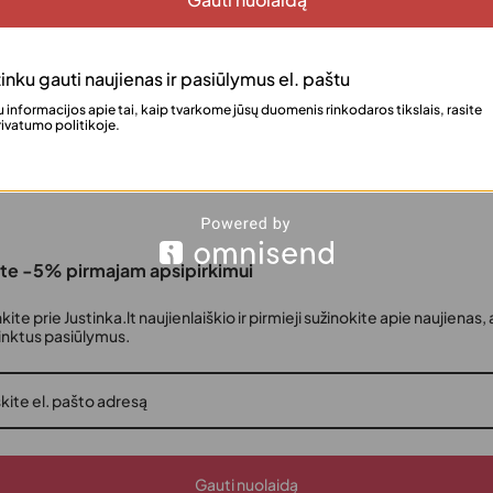
ktą.
inku gauti naujienas ir pasiūlymus el. paštu
 informacijos apie tai, kaip tvarkome jūsų duomenis rinkodaros tikslais, rasite
ivatumo politikoje.
te -5% pirmajam apsipirkimui
nkite prie Justinka.lt naujienlaiškio ir pirmieji sužinokite apie naujienas, 
rinktus pasiūlymus.
Gauti nuolaidą