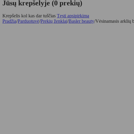
Jūsų krepšelyje (0 prekių)
Krepšelis kol kas dar tuščias
Tęsti apsipirkimą
Pradžia
/
Parduotuvė
/
Prekių ženklai
/
Basler beauty
/
Vėsinamasis arklių 