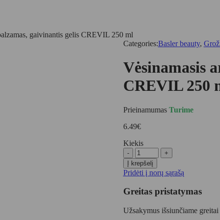
balzamas, gaivinantis gelis CREVIL 250 ml
Categories:
Basler beauty
,
Grož
Vėsinamasis ar
CREVIL 250 
Prieinamumas
Turime
6.49
€
Kiekis
produkto
kiekis:
Į krepšelį
Vėsinamasis
Pridėti į norų sąrašą
arklių
balzamas,
Greitas pristatymas
gaivinantis
gelis
Užsakymus išsiunčiame greitai
CREVIL