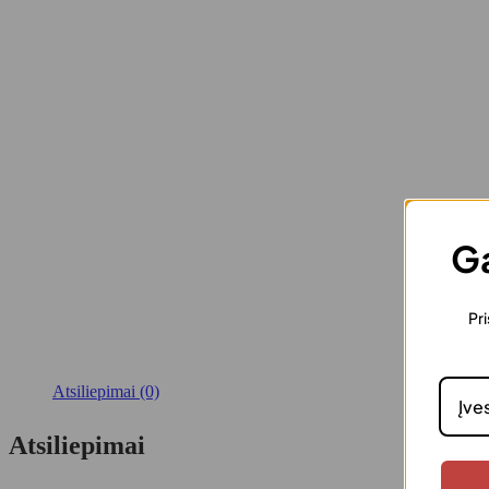
Ga
Pri
Atsiliepimai (0)
Atsiliepimai