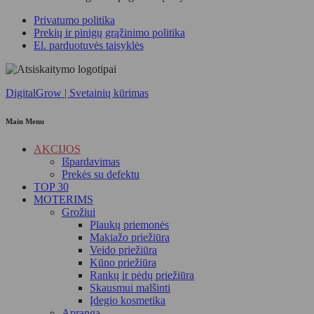
Privatumo politika
Prekių ir pinigų grąžinimo politika
El. parduotuvės taisyklės
DigitalGrow | Svetainių kūrimas
Main Menu
AKCIJOS
Išpardavimas
Prekės su defektu
TOP 30
MOTERIMS
Grožiui
Plaukų priemonės
Makiažo priežiūra
Veido priežiūra
Kūno priežiūra
Rankų ir pėdų priežiūra
Skausmui malšinti
Įdegio kosmetika
Apranga