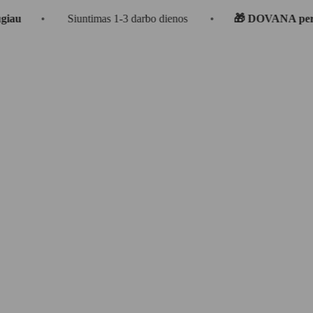
Siuntimas 1-3 darbo dienos
•
🎁 DOVANA perkant už €5