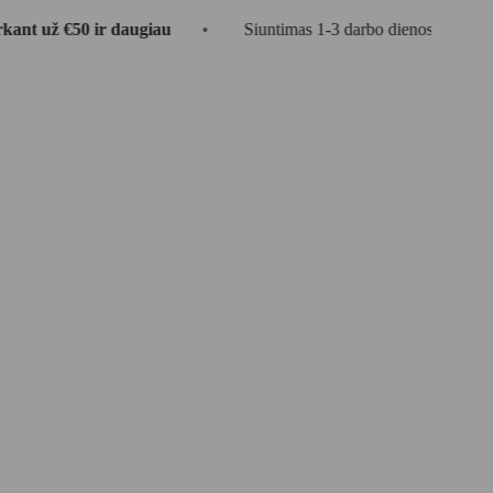
0 ir daugiau
•
Siuntimas 1-3 darbo dienos
•
🎁 DOVA