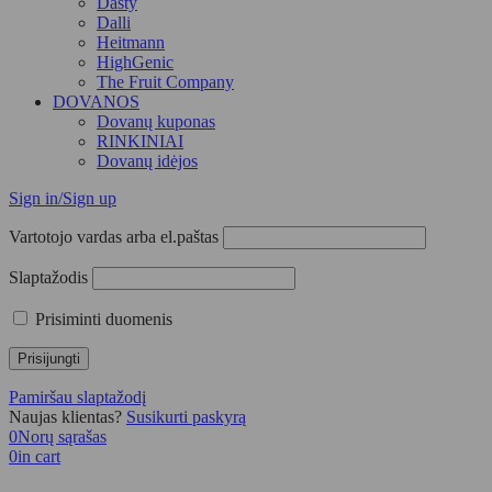
Dasty
Dalli
Heitmann
HighGenic
The Fruit Company
DOVANOS
Dovanų kuponas
RINKINIAI
Dovanų idėjos
Sign in/Sign up
Vartotojo vardas arba el.paštas
Slaptažodis
Prisiminti duomenis
Pamiršau slaptažodį
Naujas klientas?
Susikurti paskyrą
0
Norų sąrašas
0
in cart