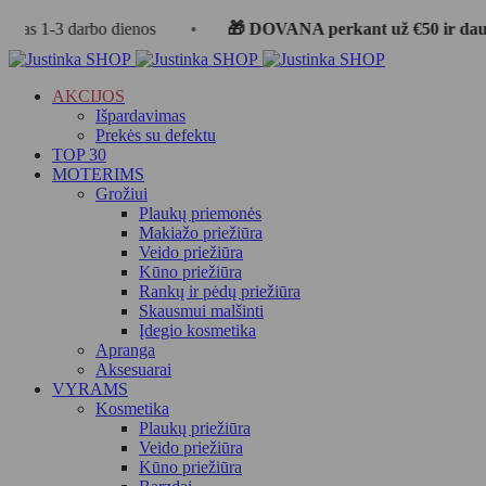
 darbo dienos
•
🎁 DOVANA perkant už €50 ir daugiau
•
AKCIJOS
Išpardavimas
Prekės su defektu
TOP 30
MOTERIMS
Grožiui
Plaukų priemonės
Makiažo priežiūra
Veido priežiūra
Kūno priežiūra
Rankų ir pėdų priežiūra
Skausmui malšinti
Įdegio kosmetika
Apranga
Aksesuarai
VYRAMS
Kosmetika
Plaukų priežiūra
Veido priežiūra
Kūno priežiūra