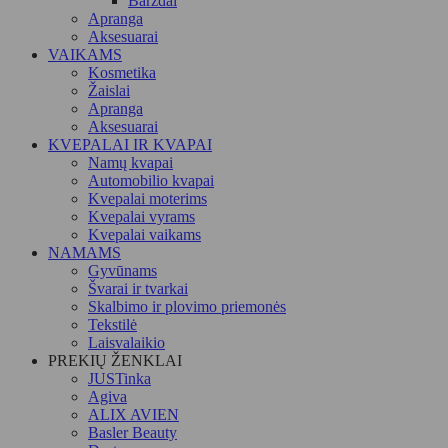
Barzdai
Apranga
Aksesuarai
VAIKAMS
Kosmetika
Žaislai
Apranga
Aksesuarai
KVEPALAI IR KVAPAI
Namų kvapai
Automobilio kvapai
Kvepalai moterims
Kvepalai vyrams
Kvepalai vaikams
NAMAMS
Gyvūnams
Švarai ir tvarkai
Skalbimo ir plovimo priemonės
Tekstilė
Laisvalaikio
PREKIŲ ŽENKLAI
JUSTinka
Agiva
ALIX AVIEN
Basler Beauty