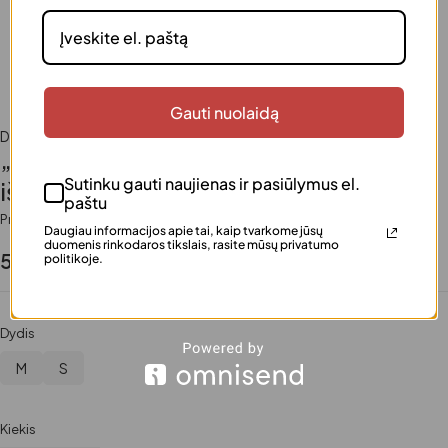
Gauti nuolaidą
Drabužiai
,
Laisvalaikio apranga
,
Moterims
„Velveto svajonė“ – 3 dalių kostiumas
Sutinku gauti naujienas ir pasiūlymus el.
iš veliūro BALTAS
paštu
Prieinamumas
Turime
Daugiau informacijos apie tai, kaip tvarkome jūsų
duomenis rinkodaros tikslais, rasite mūsų privatumo
52.99
€
politikoje.
Dydis
M
S
Kiekis