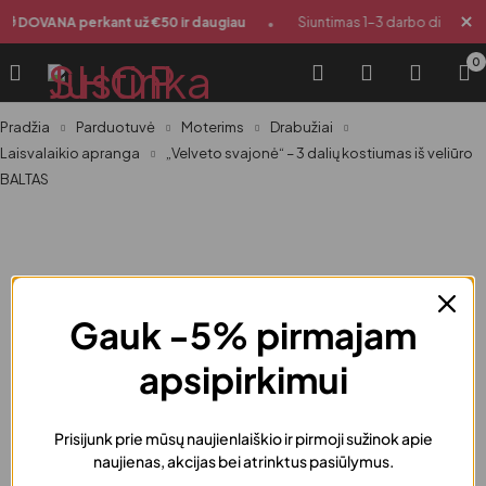
•
🎁 DOVANA perkant už €50 ir daugiau
Siuntimas 1-3 darbo dienos
0
Pradžia
Parduotuvė
Moterims
Drabužiai
Laisvalaikio apranga
„Velveto svajonė“ – 3 dalių kostiumas iš veliūro
BALTAS
Gauk -5% pirmajam
apsipirkimui
Prisijunk prie mūsų naujienlaiškio ir pirmoji sužinok apie
naujienas, akcijas bei atrinktus pasiūlymus.