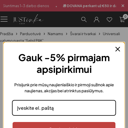
•
Siuntimas 1-3 darbo dienos
🎁 DOVANA perkant už €50 ir daugiau
0
Pradžia
Parduotuvė
Namams
Švarai ir tvarkai
Universali
valymo pasta “Selsil PAK”
Išparduota
Gauk -5% pirmajam
apsipirkimui
Prisijunk prie mūsų naujienlaiškio ir pirmoji sužinok apie
naujienas, akcijas bei atrinktus pasiūlymus.