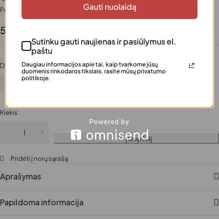
Gauti nuolaidą
Prieinamumas
Turime
52.99
€
Sutinku gauti naujienas ir pasiūlymus el.
paštu
Daugiau informacijos apie tai, kaip tvarkome jūsų
Dydis
duomenis rinkodaros tikslais, rasite mūsų privatumo
politikoje.
M/L
S/M
Kiekis
Į krepšelį
Pridėti į norų sąrašą
Aprašymas
Papildoma informacija