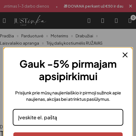
•
Siuntimas 1-3 darbo dienos
🎁 DOVANA perkant už €50 ir daugiau
0
Pradžia
Parduotuvė
Moterims
Drabužiai
Laisvalaikio apranga
Trijų dalių kostiumėlis RUŽAVAS
Gauk -5% pirmajam
apsipirkimui
Prisijunk prie mūsų naujienlaiškio ir pirmoji sužinok apie
naujienas, akcijas bei atrinktus pasiūlymus.
Drabužiai
,
Laisvalaikio apranga
,
Moterims
Trijų dalių kostiumėlis RUŽAVAS