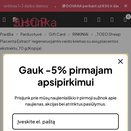
•
Siuntimas 1-3 darbo dienos
🎁 DOVANA perkant už €50 ir daugiau
0
Pradžia
Parduotuvė
Gift Card
RINKINIAI
„TOEO Sheep
Placenta Extract“ regeneruojantis veido kremas su avių placentos
ekstraktu, 70 g (Kopija)
-39%
Gauk -5% pirmajam
apsipirkimui
Prisijunk prie mūsų naujienlaiškio ir pirmoji sužinok apie
naujienas, akcijas bei atrinktus pasiūlymus.