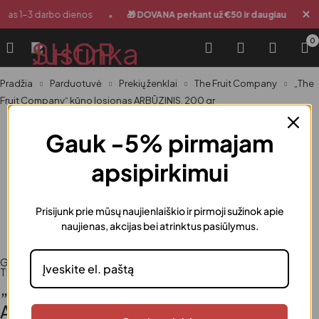
•
•
imas 1-3 darbo dienos
🎁 DOVANA perkant už €50 ir daugiau
0
Pradžia
Parduotuvė
Prekių ženklai
The Fruit Company
„The
Fruit Company“ kūno losjonas ARBŪZINIS, 200 gr
Gauk -5% pirmajam
apsipirkimui
Prisijunk prie mūsų naujienlaiškio ir pirmoji sužinok apie
naujienas, akcijas bei atrinktus pasiūlymus.
Grožiui
,
Kosmetika
,
Kūnui
,
Moterims
,
Prekių ženklai
,
The Fruit Company
,
Vaikams
„The Fruit Company“ kūno losjonas
ARBŪZINIS, 200 gr