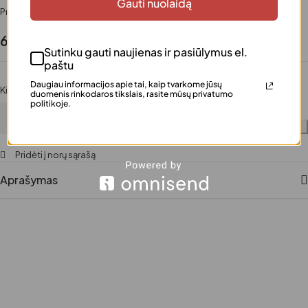
Gauti nuolaidą
Prieinamumas
Turime
6.99
€
Sutinku gauti naujienas ir pasiūlymus el.
paštu
Daugiau informacijos apie tai, kaip tvarkome jūsų
Kiekis
duomenis rinkodaros tikslais, rasite mūsų privatumo
politikoje.
Į krepšelį
Pridėti į norų sąrašą
Aprašymas