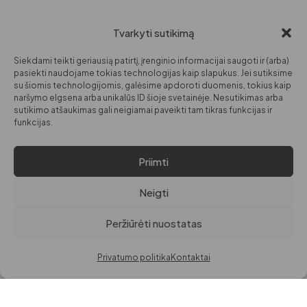
Tvarkyti sutikimą
PARDUOTUVĖ
INFORMACIJA
DARBO LAIKAS
MOTERIMS
APIE MANE
I-V: 09:00
Siekdami teikti geriausią patirtį, įrenginio informacijai saugoti ir (arba)
VI: 10:00 – 14:00
VYRAMS
KONTAKTAI
pasiekti naudojame tokias technologijas kaip slapukus. Jei sutiksime
su šiomis technologijomis, galėsime apdoroti duomenis, tokius kaip
VAIKAMS
naršymo elgsena arba unikalūs ID šioje svetainėje. Nesutikimas arba
sutikimo atšaukimas gali neigiamai paveikti tam tikras funkcijas ir
GROŽIUI
funkcijas.
NAMAMS
Priimti
© VISOS TEISĖS
PRIVATUMO POLITIKA
SAUGOMOS PAGAL LR
PREKIŲ IR PINIGŲ GRĄŽINIMO POLITIKA
Neigti
ĮSTATYMUS.
EL. PARDUOTUVĖS TAISYKLĖS
Peržiūrėti nuostatas
DigitalGrow | Svetainių kūrimas
Privatumo politika
Kontaktai