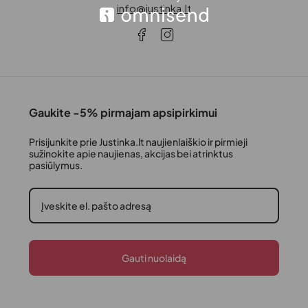
info@justinka.lt
Gaukite -5% pirmajam apsipirkimui
Prisijunkite prie Justinka.lt naujienlaiškio ir pirmieji
sužinokite apie naujienas, akcijas bei atrinktus
pasiūlymus.
Gauti nuolaidą