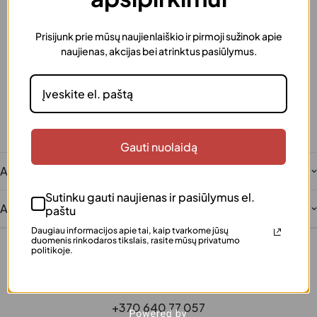
Prisijunk prie mūsų naujienlaiškio ir pirmoji sužinok apie
Greitas pristatymas
naujienas, akcijas bei atrinktus pasiūlymus.
Užsakymus išsiunčiame greitai
Dovanos pakavimas
Šią prekę galima supakuoti kaip dovaną
Saugus atsiskaitymas
Patogūs ir saugūs mokėjimai
Klientų įvertinta
Gauti nuolaidą
Šimtai patenkintų klientų
Aprašymas
Sutinku gauti naujienas ir pasiūlymus el.
Atsiliepimai
paštu
Daugiau informacijos apie tai, kaip tvarkome jūsų
duomenis rinkodaros tikslais, rasite mūsų privatumo
politikoje.
+370 640 77 057