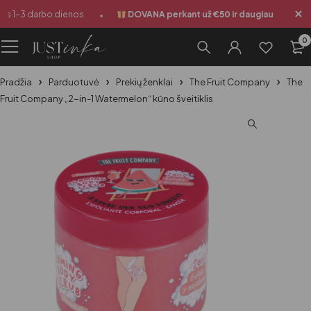
•
•
s 1-3 darbo dienos
DOVANA perkant už €50 ir daugiau
Si
0
Pradžia
Parduotuvė
Prekių ženklai
The Fruit Company
The
Fruit Company „2-in-1 Watermelon“ kūno šveitiklis