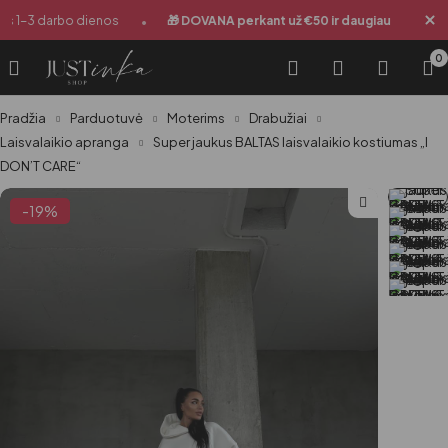
•
•
 1-3 darbo dienos
🎁 DOVANA perkant už €50 ir daugiau
Siu
0
Pradžia
Parduotuvė
Moterims
Drabužiai
Laisvalaikio apranga
Super jaukus BALTAS laisvalaikio kostiumas „I
DON’T CARE“
-19%