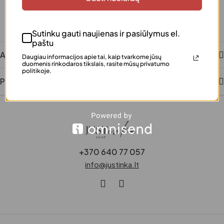
Saugus atsiskaitymas
Patogūs ir saugūs mokėjimai
Klientų įvertinta
Sutinku gauti naujienas ir pasiūlymus el.
Šimtai patenkintų klientų
paštu
Aprašymas
Daugiau informacijos apie tai, kaip tvarkome jūsų
duomenis rinkodaros tikslais, rasite mūsų privatumo
politikoje.
Papildoma informacija
+370 640 77 057
info@justinka.lt