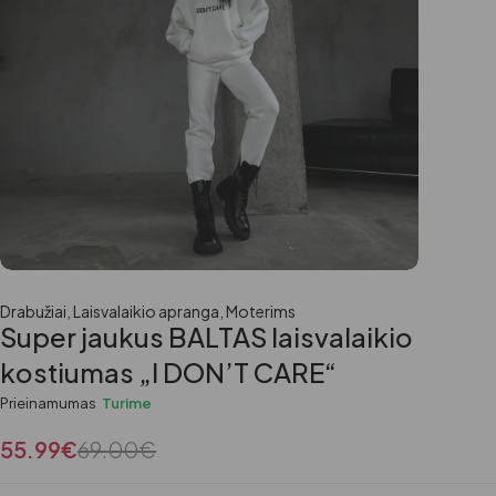
Drabužiai
,
Laisvalaikio apranga
,
Moterims
Super jaukus BALTAS laisvalaikio
kostiumas „I DON’T CARE“
Prieinamumas
Turime
55.99
€
69.00
€