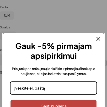
Dydis
S/M
Spalva
Balta
Gauk -5% pirmajam
Kiekis
apsipirkimui
Į krepšelį
Prisijunk prie mūsų naujienlaiškio ir pirmoji sužinok apie
Pridėti į norų sąrašą
naujienas, akcijas bei atrinktus pasiūlymus.
Greitas pristatymas
Užsakymus išsiunčiame greitai
Dovanos pakavimas
Gauti nuolaidą
Šią prekę galima supakuoti kaip dovaną