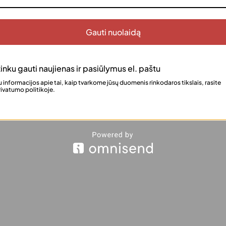
S/M
Išvalyti
Gauti nuolaidą
Kiekis
produkto
kiekis:
inku gauti naujienas ir pasiūlymus el. paštu
Stilingas
 informacijos apie tai, kaip tvarkome jūsų duomenis rinkodaros tikslais, rasite
dviejų
ivatumo politikoje.
liepimai (0)
dalių
kostiumas
su
logotipu