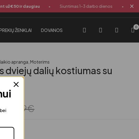
•
•
už €50 ir daugiau
Siuntimas 1-3 darbo dienos
🎁 DO
0
PREKIŲ ŽENKLAI
DOVANOS
laikio apranga
,
Moterims
as dviejų dalių kostiumas su
u
mui
urime
€
55.99
€
 bei