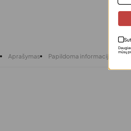
Sut
Daugiau
mūsų pr
Aprašymas
Papildoma informacija
Atsi