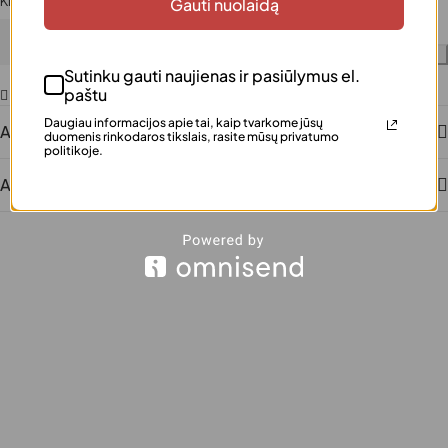
Kiekis
Gauti nuolaidą
Į krepšelį
Sutinku gauti naujienas ir pasiūlymus el.
paštu
Pridėti į norų sąrašą
Daugiau informacijos apie tai, kaip tvarkome jūsų
Aprašymas
duomenis rinkodaros tikslais, rasite mūsų privatumo
politikoje.
Atsiliepimai