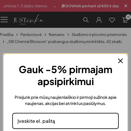
•
Siuntimas 1-3 darbo dienos
🎁 DOVANA perkant už €50 ir daugiau
0
Pradžia
Parduotuvė
Namams
Skalbimo ir plovimo priemonės
„SIR Oriental Blossom“ prabangus skalbinių minkštiklis, 42 skalb.
-8%
Gauk -5% pirmajam
apsipirkimui
Prisijunk prie mūsų naujienlaiškio ir pirmoji sužinok apie
naujienas, akcijas bei atrinktus pasiūlymus.