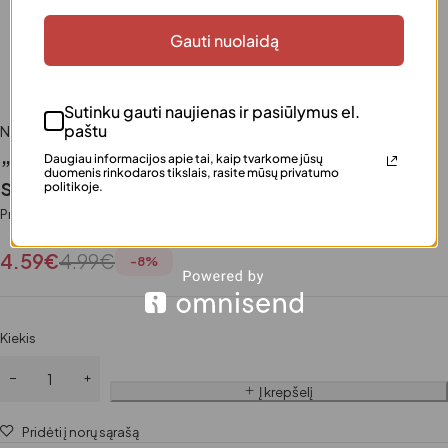
Gauti nuolaidą
Sutinku gauti naujienas ir pasiūlymus el.
paštu
Namams
,
Skalbimo ir plovimo priemonės
„SIR Oriental Blossom“ prabangus
Daugiau informacijos apie tai, kaip tvarkome jūsų
duomenis rinkodaros tikslais, rasite mūsų privatumo
skalbinių minkštiklis, 42 skalb.
politikoje.
Prieinamumas
Turime
4.59
€
4.99
€
-
8
%
Kiekis
Į krepšelį
Pridėti į norų sąrašą