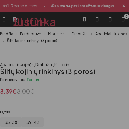
•
•
mas 1-3 darbo dienos
🎁 DOVANA perkant už €50 ir daugiau
S
0
Pradžia
Parduotuvė
Moterims
Drabužiai
Apatiniai ir kojinės
Šiltų kojinių rinkinys (3 poros)
-58%
Apatiniai ir kojinės
,
Drabužiai
,
Moterims
Šiltų kojinių rinkinys (3 poros)
Prieinamumas
Turime
3.39
€
8.00
€
Dydis
35-38
39-42