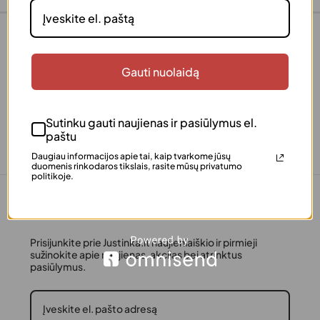
Gauti nuolaidą
+370 640 77 057
info@justinka.lt
Sutinku gauti naujienas ir pasiūlymus el.
paštu
Daugiau informacijos apie tai, kaip tvarkome jūsų
duomenis rinkodaros tikslais, rasite mūsų privatumo
politikoje.
Gaukite -5% pirmajam apsipirkimui
Prisijunkite prie Justinka.lt naujienlaiškio ir pirmieji
sužinokite apie naujienas, akcijas bei atrinktus
pasiūlymus.