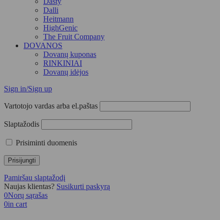
Dasty
Dalli
Heitmann
HighGenic
The Fruit Company
DOVANOS
Dovanų kuponas
RINKINIAI
Dovanų idėjos
Sign in/Sign up
Vartotojo vardas arba el.paštas
Slaptažodis
Prisiminti duomenis
Pamiršau slaptažodį
Naujas klientas?
Susikurti paskyrą
0
Norų sąrašas
0
in cart