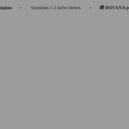
•
Siuntimas 1-3 darbo dienos
•
🎁 DOVANA perkant už