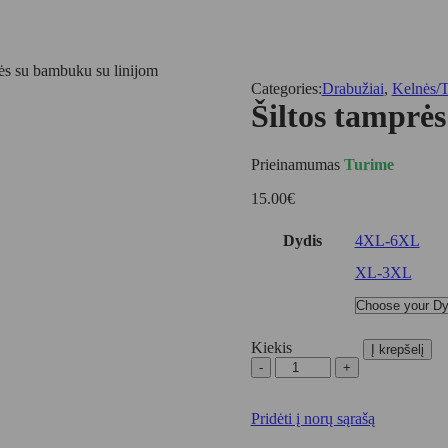
rės su bambuku su linijom
Categories:
Drabužiai
,
Kelnės/
Šiltos tamprė
Prieinamumas
Turime
15.00
€
Dydis
4XL-6XL
XL-3XL
Kiekis
Į krepšelį
produkto
kiekis:
Šiltos
Pridėti į norų sąrašą
tamprės
su