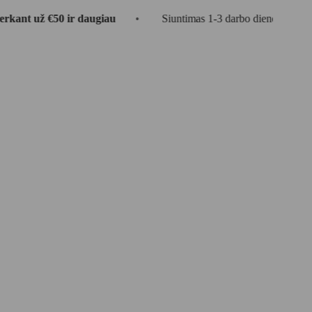
 €50 ir daugiau
•
Siuntimas 1-3 darbo dienos
•
🎁 