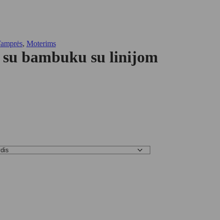
Tamprės
,
Moterims
s su bambuku su linijom