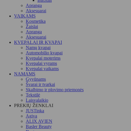
Barzdai
Apranga
Aksesuarai
VAIKAMS
Kosmetika
Žaislai
Apranga
Aksesuarai
KVEPALAI IR KVAPAI
Namų kvapai
Automobilio kvapai
Kvepalai moterims
Kvepalai vyrams
Kvepalai vaikams
NAMAMS
Gyvūnams
Švarai ir tvarkai
Skalbimo ir plovimo priemonės
Tekstilė
Laisvalaikio
PREKIŲ ŽENKLAI
JUSTinka
Agiva
ALIX AVIEN
Basler Beauty