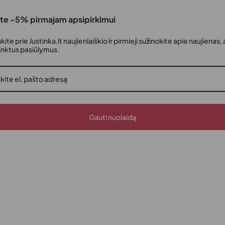
te -5% pirmajam apsipirkimui
nkite prie Justinka.lt naujienlaiškio ir pirmieji sužinokite apie naujienas, 
rinktus pasiūlymus.
Gauti nuolaidą