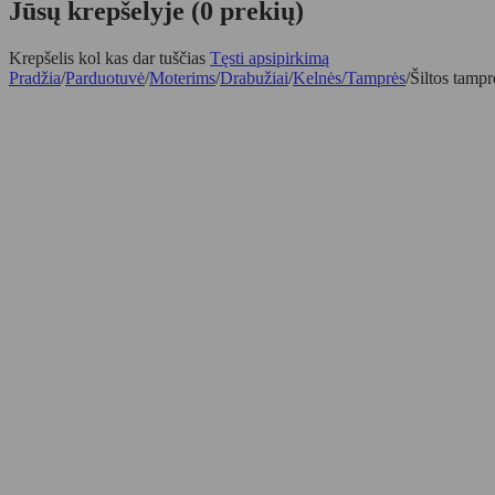
Jūsų krepšelyje (0 prekių)
Krepšelis kol kas dar tuščias
Tęsti apsipirkimą
Pradžia
/
Parduotuvė
/
Moterims
/
Drabužiai
/
Kelnės/Tamprės
/
Šiltos tamp