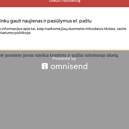
inku gauti naujienas ir pasiūlymus el. paštu
 informacijos apie tai, kaip tvarkome jūsų duomenis rinkodaros tikslais, rasite
ivatumo politikoje.
pasirinkimas šaltajam sezonui.
rie –30°C.
ė juosmens juosta suteikia komforto ir gražiai suformuoja siluetą.