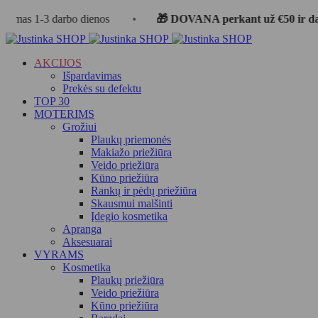
1-3 darbo dienos
•
🎁 DOVANA perkant už €50 ir daugiau
AKCIJOS
Išpardavimas
Prekės su defektu
TOP 30
MOTERIMS
Grožiui
Plaukų priemonės
Makiažo priežiūra
Veido priežiūra
Kūno priežiūra
Rankų ir pėdų priežiūra
Skausmui malšinti
Įdegio kosmetika
Apranga
Aksesuarai
VYRAMS
Kosmetika
Plaukų priežiūra
Veido priežiūra
Kūno priežiūra