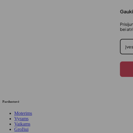
Gauki
Prisiju
bei at
Parduotuvė
Moterims
Vyrams
Vaikams
Grožiui