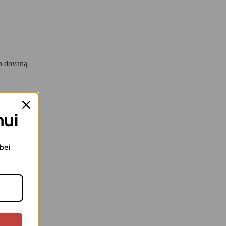
ip dovaną
mui
 bei