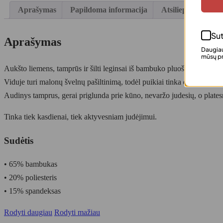
Aprašymas
Papildoma informacija
Atsiliepimai (0)
Sut
Aprašymas
Daugiau
mūsų pr
Aukšto liemens, tamprūs ir šilti leginsai iš bambuko pluošto – puikus 
Viduje turi malonų švelnų pašiltinimą, todėl puikiai tinka dėvėti net p
Audinys tamprus, gerai priglunda prie kūno, nevaržo judesių, o platesn
Tinka tiek kasdienai, tiek aktyvesniam judėjimui.
Sudėtis
• 65% bambukas
• 20% poliesteris
• 15% spandeksas
Rodyti daugiau
Rodyti mažiau