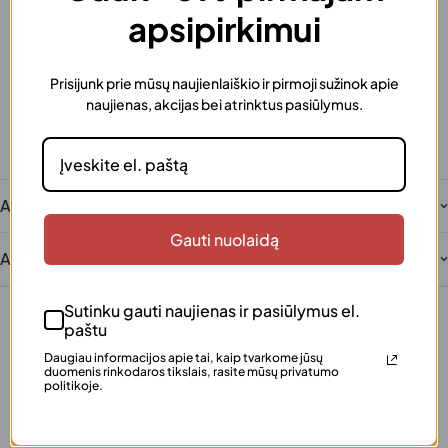
apsipirkimui
Greitas pristatymas
Užsakymus išsiunčiame greitai
Dovanos pakavimas
Prisijunk prie mūsų naujienlaiškio ir pirmoji sužinok apie
Šią prekę galima supakuoti kaip dovaną
naujienas, akcijas bei atrinktus pasiūlymus.
Saugus atsiskaitymas
Patogūs ir saugūs mokėjimai
Klientų įvertinta
Šimtai patenkintų klientų
Aprašymas
Gauti nuolaidą
Atsiliepimai
Sutinku gauti naujienas ir pasiūlymus el.
paštu
Daugiau informacijos apie tai, kaip tvarkome jūsų
duomenis rinkodaros tikslais, rasite mūsų privatumo
politikoje.
+370 640 77 057
info@justinka.lt