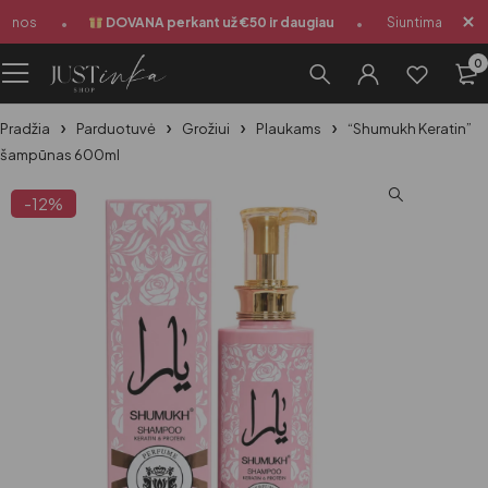
•
•
ienos
DOVANA perkant už €50 ir daugiau
Siuntimas 1-3 da
0
Pradžia
Parduotuvė
Grožiui
Plaukams
“Shumukh Keratin”
šampūnas 600ml
-12%