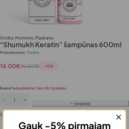
Grožiui
,
Moterims
,
Plaukams
“Shumukh Keratin” šampūnas 600ml
Prieinamumas
Turime
14.00
€
16.00
€
-
12
%
Kiekis
Paskubėkite! Liko tik 3 prekės
Į krepšelį
Pridėti į norų sąrašą
Gauk -5% pirmajam