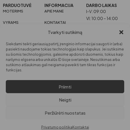
PARDUOTUVĖ
INFORMACIJA
DARBO LAIKAS
MOTERIMS
APIE MANE
I-V: 09:00
VI: 10:00 – 14:00
VYRAMS
KONTAKTAI
Tvarkyti sutikimą
VAIKAMS
Siekdami teikti geriausią patirtį, įrenginio informacijai saugoti ir (arba)
GROŽIUI
pasiekti naudojame tokias technologijas kaip slapukus. Jei sutiksime
su šiomis technologijomis, galėsime apdoroti duomenis, tokius kaip
NAMAMS
naršymo elgsena arba unikalūs ID šioje svetainėje. Nesutikimas arba
sutikimo atšaukimas gali neigiamai paveikti tam tikras funkcijas ir
PRIVATUMO POLITIKA
funkcijas.
PREKIŲ IR PINIGŲ GRĄŽINIMO
© VISOS TEISĖS SAUGOMOS PAGAL LR
POLITIKA
Priimti
ĮSTATYMUS.
EL. PARDUOTUVĖS
Neigti
TAISYKLĖS
Peržiūrėti nuostatas
DigitalGrow | Svetainių kūrimas
Privatumo politika
Kontaktai