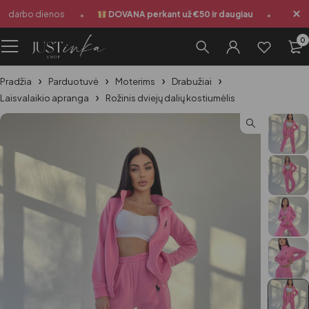
•
•
 darbo dienos
DOVANA perkant už €50 ir daugiau
Siuntim
0
Pradžia
Parduotuvė
Moterims
Drabužiai
Laisvalaikio apranga
Rožinis dviejų dalių kostiumėlis