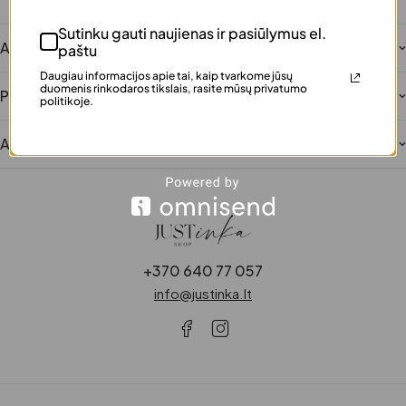
Šimtai patenkintų klientų
Sutinku gauti naujienas ir pasiūlymus el.
Aprašymas
paštu
Daugiau informacijos apie tai, kaip tvarkome jūsų
duomenis rinkodaros tikslais, rasite mūsų privatumo
Papildoma informacija
politikoje.
Atsiliepimai
+370 640 77 057
info@justinka.lt