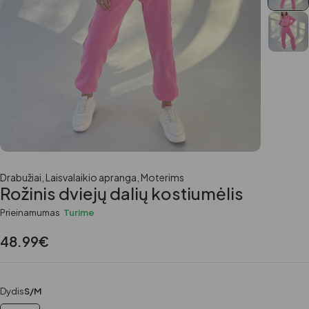
Drabužiai
,
Laisvalaikio apranga
,
Moterims
Rožinis dviejų dalių kostiumėlis
Prieinamumas
Turime
48.99
€
Dydis
S/M