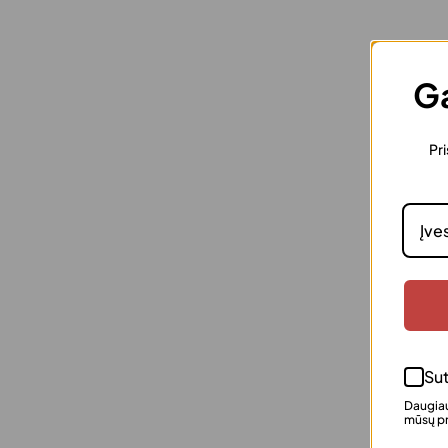
Ga
Pri
Sut
Daugiau
mūsų pr