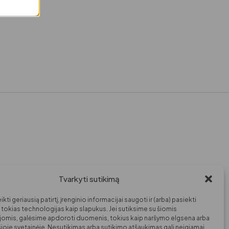
Tvarkyti sutikimą
kti geriausią patirtį, įrenginio informacijai saugoti ir (arba) pasiekti
okias technologijas kaip slapukus. Jei sutiksime su šiomis
jomis, galėsime apdoroti duomenis, tokius kaip naršymo elgsena arba
 šioje svetainėje. Nesutikimas arba sutikimo atšaukimas gali neigiamai