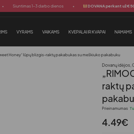
•
Siuntimas 1-3 darbo dienos
DOVANA perkant už €50 ir 
IMS
VYRAMS
VAIKAMS
KVEPALAI IR KVAPAI
NAMAMS
et Honey“ lūpų blizgis-raktų pakabukas su meškiuko pakabuku
Dovanų idėjos
,
„RIMOC
raktų 
pakabu
Prieinamumas
T
4.49
€