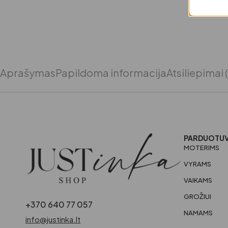
Aprašymas
Papildoma informacija
Atsiliepimai 
PARDUOTU
MOTERIMS
VYRAMS
VAIKAMS
GROŽIUI
+370 640 77 057
NAMAMS
info@justinka.lt