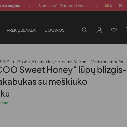
•
•
daugiau
Siuntimas 1-3 darbo dienos
DOVANA perka
PREKIŲ ŽENKLAI
DOVANOS
Gift Card
,
Grožiui
,
Kosmetika
,
Moterims
,
Vaikams
,
Veido priemonės
OO Sweet Honey“ lūpų blizgis-
pakabukas su meškiuko
ku
urime