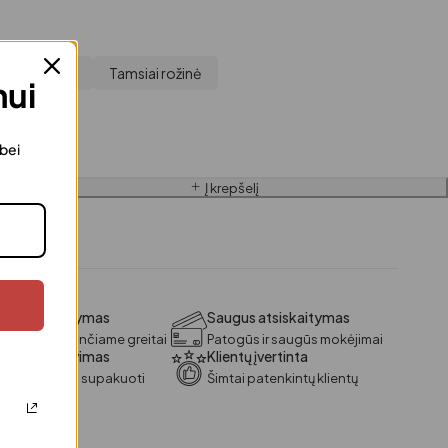
iesiai rožinė
Tamsiai rožinė
mui
 bei
Į krepšelį
itas pristatymas
Saugus atsiskaitymas
akymus išsiunčiame greitai
Patogūs ir saugūs mokėjimai
vanos pakavimas
Klientų įvertinta
 prekę galima supakuoti
Šimtai patenkintų klientų
ip dovaną