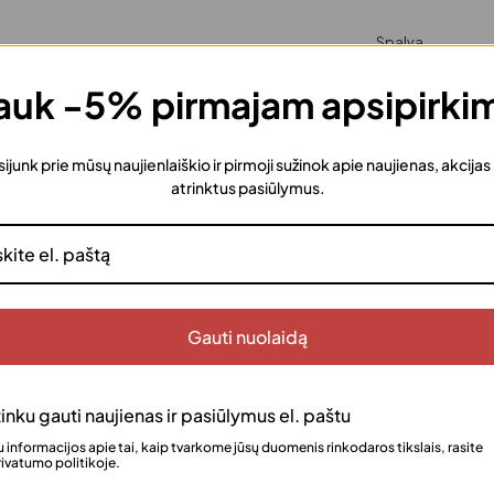
Spalva
Rožinė
Šv
uk -5% pirmajam apsipirki
Kiekis
sijunk prie mūsų naujienlaiškio ir pirmoji sužinok apie naujienas, akcijas
atrinktus pasiūlymus.
Gauti nuolaidą
Gre
Užs
Do
inku gauti naujienas ir pasiūlymus el. paštu
Šią
ka
 informacijos apie tai, kaip tvarkome jūsų duomenis rinkodaros tikslais, rasite
ivatumo politikoje.