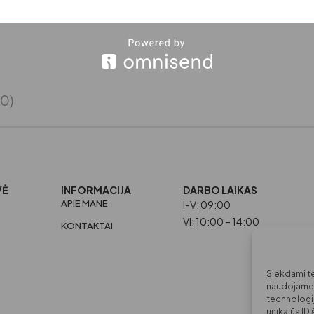
(0)
VĖ
INFORMACIJA
DARBO LAIKAS
APIE MANE
I-V: 09:00
VI: 10:00 – 14:00
KONTAKTAI
Siekdami tei
naudojame t
technologi
unikalūs ID