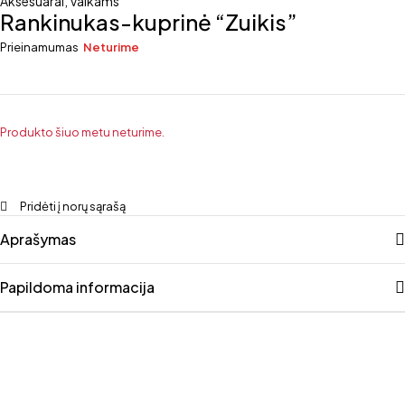
Aksesuarai
,
Vaikams
Rankinukas-kuprinė “Zuikis”
Prieinamumas
Neturime
Produkto šiuo metu neturime.
Pridėti į norų sąrašą
Aprašymas
Papildoma informacija