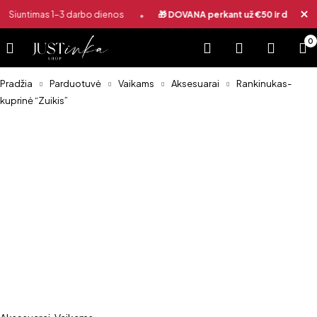
•
Siuntimas 1-3 darbo dienos
🎁 DOVANA perkant už €50 ir daugiau
0
Pradžia
Parduotuvė
Vaikams
Aksesuarai
Rankinukas-
kuprinė “Zuikis”
Išparduota