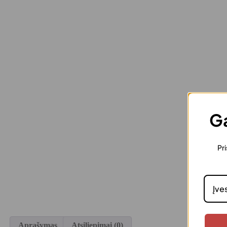
Ga
Pri
Aprašymas
Atsiliepimai (0)