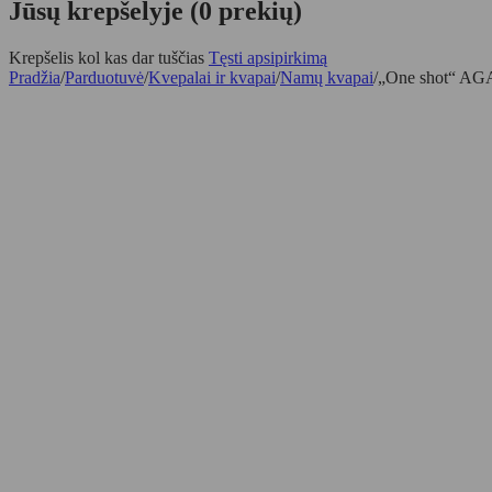
Jūsų krepšelyje (0 prekių)
Krepšelis kol kas dar tuščias
Tęsti apsipirkimą
Pradžia
/
Parduotuvė
/
Kvepalai ir kvapai
/
Namų kvapai
/
„One shot“ AGAR
-25%