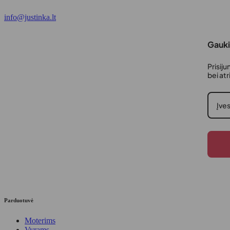
info@justinka.lt
Gauki
Prisiju
bei at
Parduotuvė
Moterims
Vyrams