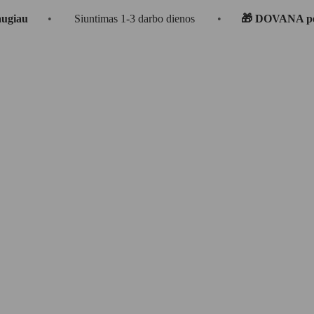
•
Siuntimas 1-3 darbo dienos
•
🎁 DOVANA perkant už €