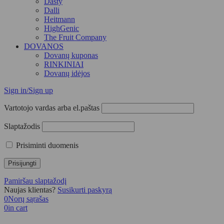
Dasty
Dalli
Heitmann
HighGenic
The Fruit Company
DOVANOS
Dovanų kuponas
RINKINIAI
Dovanų idėjos
Sign in/Sign up
Vartotojo vardas arba el.paštas
Slaptažodis
Prisiminti duomenis
Pamiršau slaptažodį
Naujas klientas?
Susikurti paskyrą
0
Norų sąrašas
0
in cart