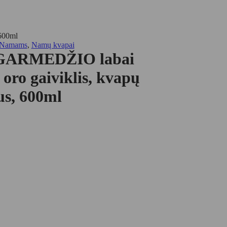
 600ml
Namams
,
Namų kvapai
AGARMEDŽIO labai
oro gaiviklis, kvapų
us, 600ml