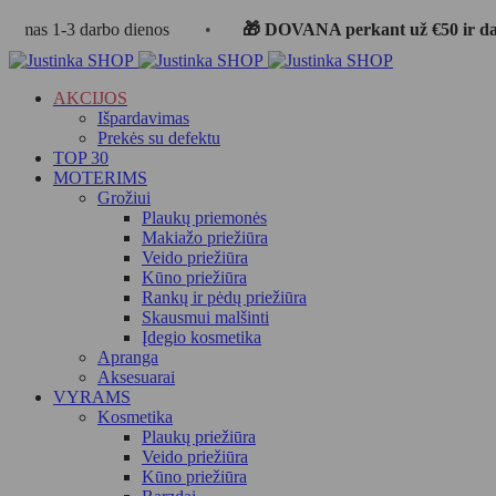
3 darbo dienos
•
🎁 DOVANA perkant už €50 ir daugiau
AKCIJOS
Išpardavimas
Prekės su defektu
TOP 30
MOTERIMS
Grožiui
Plaukų priemonės
Makiažo priežiūra
Veido priežiūra
Kūno priežiūra
Rankų ir pėdų priežiūra
Skausmui malšinti
Įdegio kosmetika
Apranga
Aksesuarai
VYRAMS
Kosmetika
Plaukų priežiūra
Veido priežiūra
Kūno priežiūra