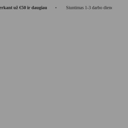
50 ir daugiau
•
Siuntimas 1-3 darbo dienos
•
🎁 DO