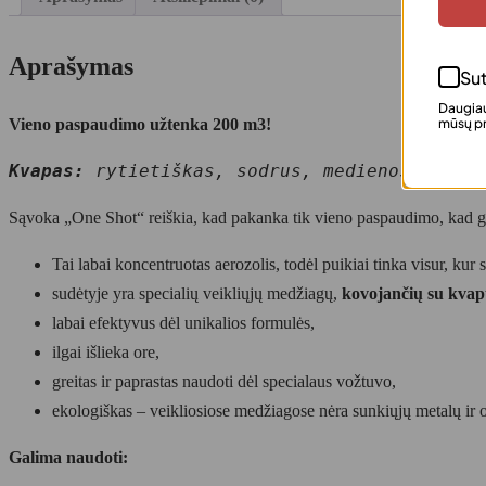
Aprašymas
Sut
Daugiau
Vieno paspaudimo užtenka 200 m3!
mūsų pr
Kvapas:
 rytietiškas, sodrus, medienos, pries
Sąvoka „One Shot“ reiškia, kad pakanka tik vieno paspaudimo, kad ga
Tai labai koncentruotas aerozolis, todėl puikiai tinka visur, ku
sudėtyje yra specialių veikliųjų medžiagų,
kovojančių su kva
labai efektyvus dėl unikalios formulės,
ilgai išlieka ore,
greitas ir paprastas naudoti dėl specialaus vožtuvo,
ekologiškas – veikliosiose medžiagose nėra sunkiųjų metalų ir
Galima naudoti: