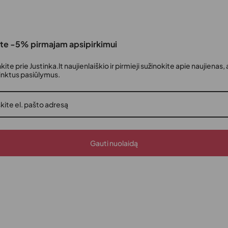
te -5% pirmajam apsipirkimui
nkite prie Justinka.lt naujienlaiškio ir pirmieji sužinokite apie naujienas, 
rinktus pasiūlymus.
Gauti nuolaidą