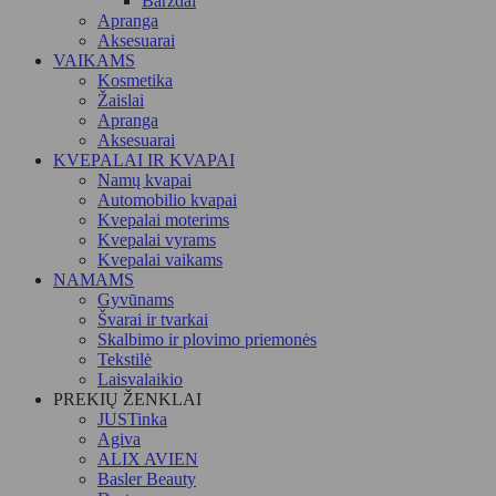
Barzdai
Apranga
Aksesuarai
VAIKAMS
Kosmetika
Žaislai
Apranga
Aksesuarai
KVEPALAI IR KVAPAI
Namų kvapai
Automobilio kvapai
Kvepalai moterims
Kvepalai vyrams
Kvepalai vaikams
NAMAMS
Gyvūnams
Švarai ir tvarkai
Skalbimo ir plovimo priemonės
Tekstilė
Laisvalaikio
PREKIŲ ŽENKLAI
JUSTinka
Agiva
ALIX AVIEN
Basler Beauty