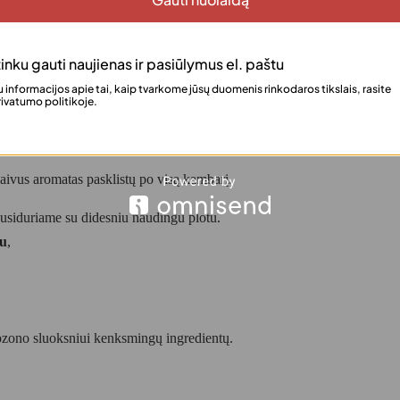
inku gauti naujienas ir pasiūlymus el. paštu
 informacijos apie tai, kaip tvarkome jūsų duomenis rinkodaros tikslais, rasite
ivatumo politikoje.
koninis
ivus aromatas pasklistų po visą kambarį.
r susiduriame su didesniu naudingu plotu.
pu
,
 ozono sluoksniui kenksmingų ingredientų.