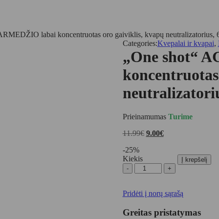
MEDŽIO labai koncentruotas oro gaiviklis, kvapų neutralizatorius,
Categories:
Kvepalai ir kvapai
,
„One shot“ 
koncentruotas 
neutralizatori
Prieinamumas
Turime
Original
Current
11.99
€
9.00
€
price
price
-
25
%
was:
is:
Kiekis
11.99€.
9.00€.
Į krepšelį
produkto
kiekis:
„One
Pridėti į norų sąrašą
shot“
AGARMEDŽIO
labai
Greitas pristatymas