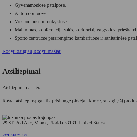
Gyvenamosiose patalpose.
Automobiliuose.
Viešbučiuose ir mokyklose.
Maitinimas, konferencijų salės, koridoriai, valgyklos, prieškamb
Sporto centruose persirengimo kambariuose ir sanitarinėse pata
Rodyti daugiau
Rodyti mažiau
Atsiliepimai
Atsiliepimų dar nėra.
Rašyti atsiliepimą gali tik prisijungę pirkėjai, kurie yra įsigiję šį produ
29 SE 2nd Ave, Miami, Florida 33131, United States
+370 640 77 057