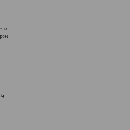
ariai.
lpose.
ktą.