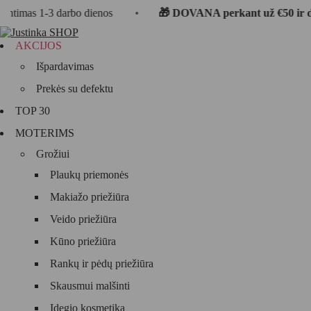
1-3 darbo dienos
•
🎁 DOVANA perkant už €50 ir daugiau
AKCIJOS
Išpardavimas
Prekės su defektu
TOP 30
MOTERIMS
Grožiui
Plaukų priemonės
Makiažo priežiūra
Veido priežiūra
Kūno priežiūra
Rankų ir pėdų priežiūra
Skausmui malšinti
Įdegio kosmetika