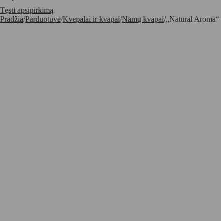
Tęsti apsipirkimą
Pradžia
/
Parduotuvė
/
Kvepalai ir kvapai
/
Namų kvapai
/
„Natural Aroma“