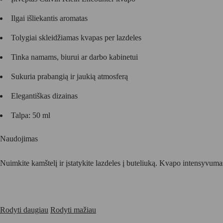
Ilgai išliekantis aromatas
Tolygiai skleidžiamas kvapas per lazdeles
Tinka namams, biurui ar darbo kabinetui
Sukuria prabangią ir jaukią atmosferą
Elegantiškas dizainas
Talpa: 50 ml
Naudojimas
Nuimkite kamštelį ir įstatykite lazdeles į buteliuką. Kvapo intensyvum
Rodyti daugiau
Rodyti mažiau