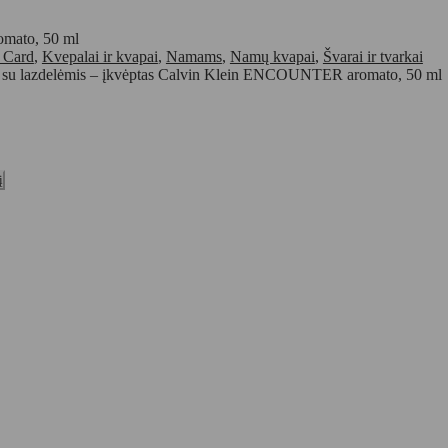
omato, 50 ml
t Card
,
Kvepalai ir kvapai
,
Namams
,
Namų kvapai
,
Švarai ir tvarkai
 su lazdelėmis – įkvėptas Calvin Klein ENCOUNTER aromato, 50 ml
į