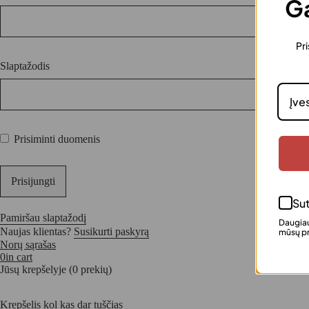
Ga
Pri
Slaptažodis
Prisiminti duomenis
Sut
Pamiršau slaptažodį
Daugiau
Naujas klientas?
Susikurti paskyrą
mūsų pr
Norų sąrašas
0
in cart
Jūsų krepšelyje (0 prekių)
Krepšelis kol kas dar tuščias