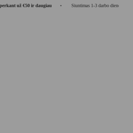
ž €50 ir daugiau
•
Siuntimas 1-3 darbo dienos
•
🎁 