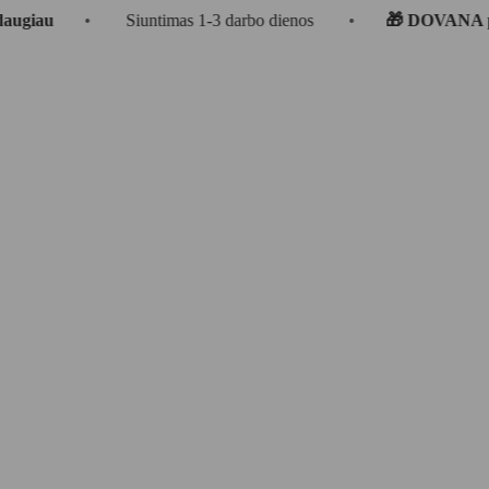
•
Siuntimas 1-3 darbo dienos
•
🎁 DOVANA perkant u