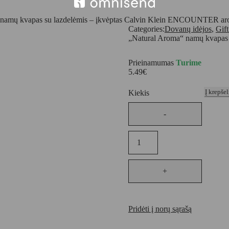
 namų kvapas su lazdelėmis – įkvėptas Calvin Klein ENCOUNTER ar
Categories:
Dovanų idėjos
,
Gif
„Natural Aroma“ namų kvapas
Prieinamumas
Turime
5.49
€
Į krepšel
Kiekis
Pridėti į norų sąrašą