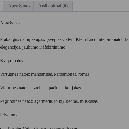
Aprašymas
Atsiliepimai (0)
Aprašymas
Prabangus namų kvapas, įkvėptas
Calvin Klein Encounter
aromato. Tai
elegancijos, jaukumo ir išskirtinumo.
Kvapo natos
Viršutinės natos:
mandarinas, kardamonas, romas.
Vidurinės natos:
jazminas, pačiulis, konjakas.
Pagrindinės natos:
agarmedis (oud), kedras, muskusas.
Privalumai
Įkvėptas Calvin Klein Encounter kvapo