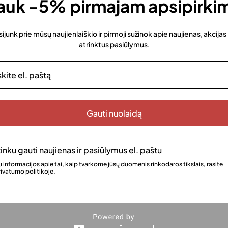
uk -5% pirmajam apsipirki
sijunk prie mūsų naujienlaiškio ir pirmoji sužinok apie naujienas, akcijas
atrinktus pasiūlymus.
Gauti nuolaidą
inku gauti naujienas ir pasiūlymus el. paštu
 informacijos apie tai, kaip tvarkome jūsų duomenis rinkodaros tikslais, rasite
ivatumo politikoje.