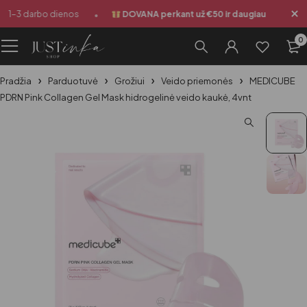
•
•
 1-3 darbo dienos
DOVANA perkant už €50 ir daugiau
Siu
0
Pradžia
Parduotuvė
Grožiui
Veido priemonės
MEDICUBE
PDRN Pink Collagen Gel Mask hidrogelinė veido kaukė, 4vnt