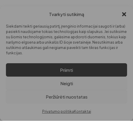
Tvarkyti sutikimą
PARDUOTUVĖ
INFORMACIJA
DARBO LAIKAS
MOTERIMS
APIE MANE
I-V: 09:00
Siekdami teikti geriausią patirtį, įrenginio informacijai saugoti ir (arba)
VI: 10:00 – 14:00
VYRAMS
KONTAKTAI
pasiekti naudojame tokias technologijas kaip slapukus. Jei sutiksime
su šiomis technologijomis, galėsime apdoroti duomenis, tokius kaip
VAIKAMS
naršymo elgsena arba unikalūs ID šioje svetainėje. Nesutikimas arba
sutikimo atšaukimas gali neigiamai paveikti tam tikras funkcijas ir
GROŽIUI
funkcijas.
NAMAMS
Priimti
© VISOS TEISĖS
PRIVATUMO POLITIKA
SAUGOMOS PAGAL LR
PREKIŲ IR PINIGŲ GRĄŽINIMO POLITIKA
Neigti
ĮSTATYMUS.
EL. PARDUOTUVĖS TAISYKLĖS
Peržiūrėti nuostatas
DigitalGrow | Svetainių kūrimas
Privatumo politika
Kontaktai