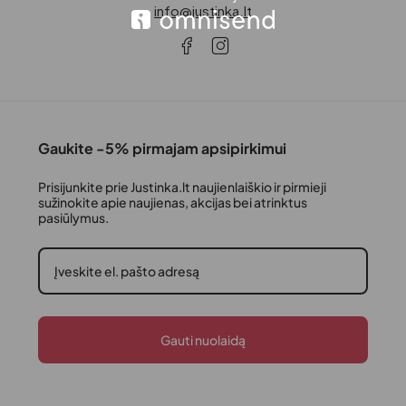
info@justinka.lt
Gaukite -5% pirmajam apsipirkimui
Prisijunkite prie Justinka.lt naujienlaiškio ir pirmieji
sužinokite apie naujienas, akcijas bei atrinktus
pasiūlymus.
Gauti nuolaidą