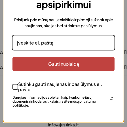
apsipirkimui
Greitas pristatymas
Užsakymus išsiunčiame greitai
Dovanos pakavimas
Prisijunk prie mūsų naujienlaiškio ir pirmoji sužinok apie
Šią prekę galima supakuoti kaip dovaną
Saugus atsiskaitymas
naujienas, akcijas bei atrinktus pasiūlymus.
Patogūs ir saugūs mokėjimai
Klientų įvertinta
Šimtai patenkintų klientų
Aprašymas
Gauti nuolaidą
Atsiliepimai
Sutinku gauti naujienas ir pasiūlymus el.
paštu
Daugiau informacijos apie tai, kaip tvarkome jūsų
duomenis rinkodaros tikslais, rasite mūsų privatumo
politikoje.
+370 640 77 057
info@justinka.lt