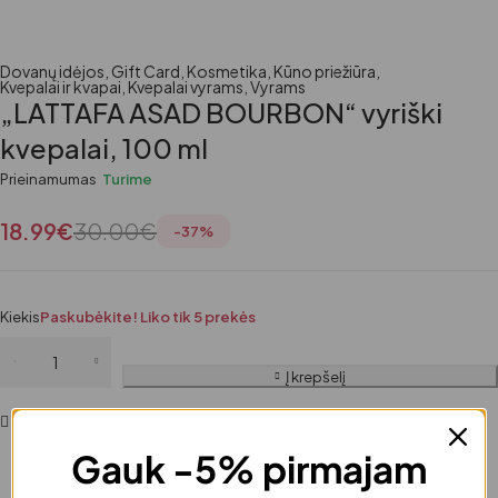
Dovanų idėjos
,
Gift Card
,
Kosmetika
,
Kūno priežiūra
,
Kvepalai ir kvapai
,
Kvepalai vyrams
,
Vyrams
„LATTAFA ASAD BOURBON“ vyriški
kvepalai, 100 ml
Prieinamumas
Turime
18.99
€
30.00
€
-
37
%
Kiekis
Paskubėkite! Liko tik 5 prekės
Į krepšelį
Pridėti į norų sąrašą
Gauk -5% pirmajam