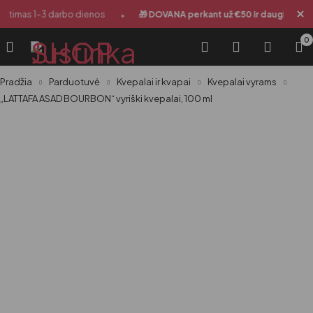
•
•
ntimas 1-3 darbo dienos
🎁 DOVANA perkant už €50 ir daugiau
0
Pradžia
Parduotuvė
Kvepalai ir kvapai
Kvepalai vyrams
„LATTAFA ASAD BOURBON“ vyriški kvepalai, 100 ml
-37%