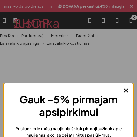
•
•
ntimas 1-3 darbo dienos
🎁 DOVANA perkant už €50 ir daugiau
0
Pradžia
Parduotuvė
Moterims
Drabužiai
Laisvalaikio apranga
Laisvalaikio kostiumas
Gauk -5% pirmajam
apsipirkimui
Prisijunk prie mūsų naujienlaiškio ir pirmoji sužinok apie
naujienas, akcijas bei atrinktus pasiūlymus.