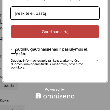
Drabužiai
,
Laisvalaikio apranga
,
Moterims
Laisvalaikio kostiumas
Prieinamumas
Turime
Gauti nuolaidą
44.00
€
Sutinku gauti naujienas ir pasiūlymus el.
paštu
Dydis
Daugiau informacijos apie tai, kaip tvarkome jūsų
duomenis rinkodaros tikslais, rasite mūsų privatumo
S/M
politikoje.
Spalva
Juoda
Kiekis