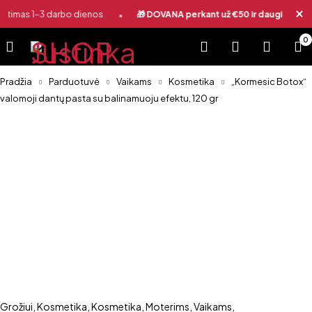
•
•
ntimas 1-3 darbo dienos
🎁 DOVANA perkant už €50 ir daugiau
0
Pradžia
Parduotuvė
Vaikams
Kosmetika
„Kormesic Botox“
valomoji dantų pasta su balinamuoju efektu, 120 gr
Grožiui
,
Kosmetika
,
Kosmetika
,
Moterims
,
Vaikams
,