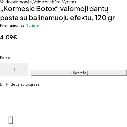
Veido priemonės
,
Veido priežiūra
,
Vyrams
„Kormesic Botox“ valomoji dantų
pasta su balinamuoju efektu, 120 gr
Prieinamumas
Turime
4.09
€
Kiekis
Į krepšelį
Pridėti į norų sąrašą