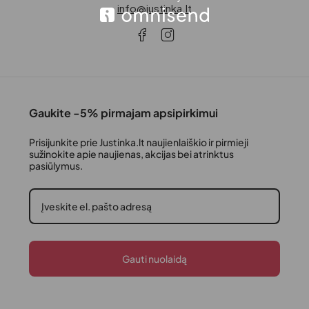
info@justinka.lt
Gaukite -5% pirmajam apsipirkimui
Prisijunkite prie Justinka.lt naujienlaiškio ir pirmieji
sužinokite apie naujienas, akcijas bei atrinktus
pasiūlymus.
Gauti nuolaidą