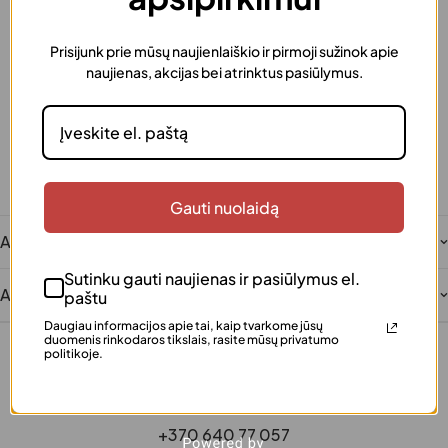
Prisijunk prie mūsų naujienlaiškio ir pirmoji sužinok apie
Greitas pristatymas
naujienas, akcijas bei atrinktus pasiūlymus.
Užsakymus išsiunčiame greitai
Dovanos pakavimas
Šią prekę galima supakuoti kaip dovaną
Saugus atsiskaitymas
Patogūs ir saugūs mokėjimai
Klientų įvertinta
Gauti nuolaidą
Šimtai patenkintų klientų
Aprašymas
Sutinku gauti naujienas ir pasiūlymus el.
Atsiliepimai
paštu
Daugiau informacijos apie tai, kaip tvarkome jūsų
duomenis rinkodaros tikslais, rasite mūsų privatumo
politikoje.
+370 640 77 057