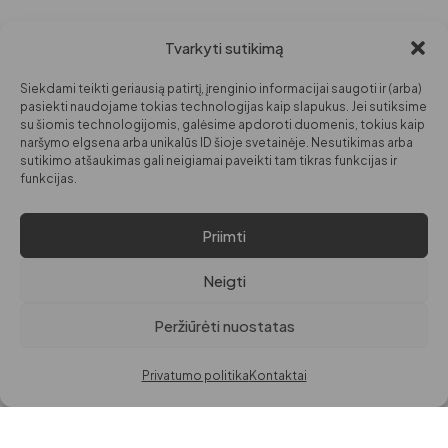
Tvarkyti sutikimą
PARDUOTUVĖ
INFORMACIJA
DARBO LAIKAS
MOTERIMS
APIE MANE
I-V: 09:00
Siekdami teikti geriausią patirtį, įrenginio informacijai saugoti ir (arba)
VI: 10:00 – 14:00
VYRAMS
KONTAKTAI
pasiekti naudojame tokias technologijas kaip slapukus. Jei sutiksime
su šiomis technologijomis, galėsime apdoroti duomenis, tokius kaip
VAIKAMS
naršymo elgsena arba unikalūs ID šioje svetainėje. Nesutikimas arba
sutikimo atšaukimas gali neigiamai paveikti tam tikras funkcijas ir
GROŽIUI
funkcijas.
NAMAMS
Priimti
© VISOS TEISĖS
PRIVATUMO POLITIKA
SAUGOMOS PAGAL LR
PREKIŲ IR PINIGŲ GRĄŽINIMO POLITIKA
Neigti
ĮSTATYMUS.
EL. PARDUOTUVĖS TAISYKLĖS
Peržiūrėti nuostatas
DigitalGrow | Svetainių kūrimas
Privatumo politika
Kontaktai