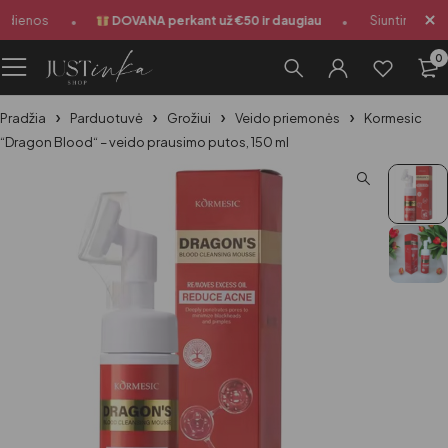
•
•
dienos
DOVANA perkant už €50 ir daugiau
Siuntimas 1-3 
0
Pradžia
Parduotuvė
Grožiui
Veido priemonės
Kormesic
“Dragon Blood“ – veido prausimo putos, 150 ml