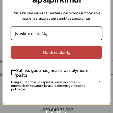
Prisijunk prie mūsų naujienlaiškio ir pirmoji sužinok apie
Greitas pristatymas
naujienas, akcijas bei atrinktus pasiūlymus.
Užsakymus išsiunčiame greitai
Dovanos pakavimas
Šią prekę galima supakuoti kaip dovaną
Saugus atsiskaitymas
Patogūs ir saugūs mokėjimai
Klientų įvertinta
Gauti nuolaidą
Šimtai patenkintų klientų
Aprašymas
Sutinku gauti naujienas ir pasiūlymus el.
Atsiliepimai
paštu
Daugiau informacijos apie tai, kaip tvarkome jūsų
duomenis rinkodaros tikslais, rasite mūsų privatumo
politikoje.
+370 640 77 057