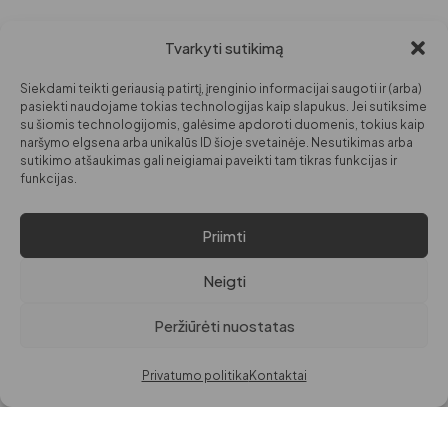
Tvarkyti sutikimą
PARDUOTUVĖ
INFORMACIJA
DARBO LAIKAS
MOTERIMS
APIE MANE
I-V: 09:00
Siekdami teikti geriausią patirtį, įrenginio informacijai saugoti ir (arba)
VI: 10:00 – 14:00
VYRAMS
KONTAKTAI
pasiekti naudojame tokias technologijas kaip slapukus. Jei sutiksime
su šiomis technologijomis, galėsime apdoroti duomenis, tokius kaip
VAIKAMS
naršymo elgsena arba unikalūs ID šioje svetainėje. Nesutikimas arba
sutikimo atšaukimas gali neigiamai paveikti tam tikras funkcijas ir
GROŽIUI
funkcijas.
NAMAMS
Priimti
© VISOS TEISĖS
PRIVATUMO POLITIKA
SAUGOMOS PAGAL LR
PREKIŲ IR PINIGŲ GRĄŽINIMO POLITIKA
Neigti
ĮSTATYMUS.
EL. PARDUOTUVĖS TAISYKLĖS
Peržiūrėti nuostatas
DigitalGrow | Svetainių kūrimas
Privatumo politika
Kontaktai