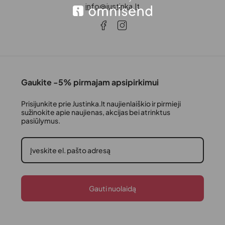
info@justinka.lt
Gaukite -5% pirmajam apsipirkimui
Prisijunkite prie Justinka.lt naujienlaiškio ir pirmieji
sužinokite apie naujienas, akcijas bei atrinktus
pasiūlymus.
Gauti nuolaidą