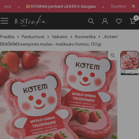
•
•
enos
DOVANA perkant už €50 ir daugiau
Siuntimas 1-3 da
0
Pradžia
Parduotuvė
Vaikams
Kosmetika
„Kotem“
BRAŠKINIS kempinės muilas – meškiuko formos, 130gr