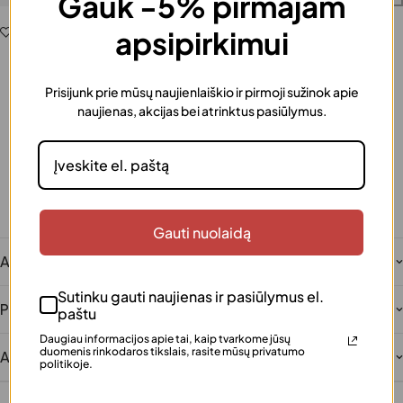
Gauk -5% pirmajam
apsipirkimui
Pridėti į norų sąrašą
Prisijunk prie mūsų naujienlaiškio ir pirmoji sužinok apie
Greitas pristatymas
naujienas, akcijas bei atrinktus pasiūlymus.
Užsakymus išsiunčiame greitai
Dovanos pakavimas
Šią prekę galima supakuoti kaip dovaną
Saugus atsiskaitymas
Patogūs ir saugūs mokėjimai
Klientų įvertinta
Šimtai patenkintų klientų
Gauti nuolaidą
Aprašymas
Sutinku gauti naujienas ir pasiūlymus el.
Papildoma informacija
paštu
Daugiau informacijos apie tai, kaip tvarkome jūsų
duomenis rinkodaros tikslais, rasite mūsų privatumo
Atsiliepimai
politikoje.