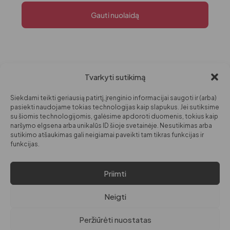
Gauti nuolaidą
Tvarkyti sutikimą
PARDUOTUVĖ
INFORMACIJA
DARBO LAIKAS
MOTERIMS
APIE MANE
I-V: 09:00
Siekdami teikti geriausią patirtį, įrenginio informacijai saugoti ir (arba)
VI: 10:00 – 14:00
VYRAMS
KONTAKTAI
pasiekti naudojame tokias technologijas kaip slapukus. Jei sutiksime
su šiomis technologijomis, galėsime apdoroti duomenis, tokius kaip
VAIKAMS
naršymo elgsena arba unikalūs ID šioje svetainėje. Nesutikimas arba
sutikimo atšaukimas gali neigiamai paveikti tam tikras funkcijas ir
GROŽIUI
funkcijas.
NAMAMS
Priimti
© VISOS TEISĖS
PRIVATUMO POLITIKA
SAUGOMOS PAGAL LR
PREKIŲ IR PINIGŲ GRĄŽINIMO POLITIKA
Neigti
ĮSTATYMUS.
EL. PARDUOTUVĖS TAISYKLĖS
Peržiūrėti nuostatas