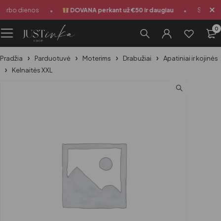
•
•
darbo dienos
DOVANA perkant už €50 ir daugiau
Siuntimas
0
Pradžia
Parduotuvė
Moterims
Drabužiai
Apatiniai ir kojinės
Kelnaitės XXL