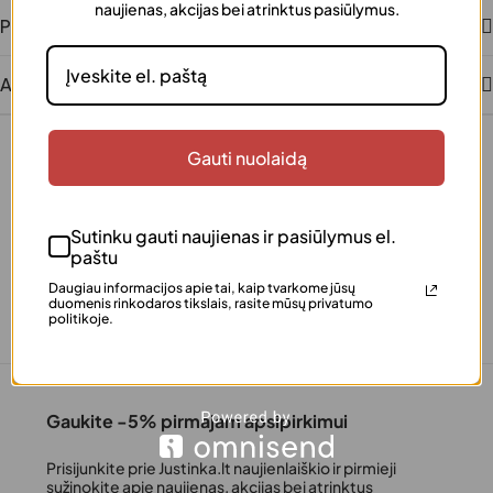
naujienas, akcijas bei atrinktus pasiūlymus.
Papildoma informacija
Atsiliepimai
Gauti nuolaidą
+370 640 77 057
Sutinku gauti naujienas ir pasiūlymus el.
info@justinka.lt
paštu
Daugiau informacijos apie tai, kaip tvarkome jūsų
duomenis rinkodaros tikslais, rasite mūsų privatumo
politikoje.
Gaukite -5% pirmajam apsipirkimui
Prisijunkite prie Justinka.lt naujienlaiškio ir pirmieji
sužinokite apie naujienas, akcijas bei atrinktus