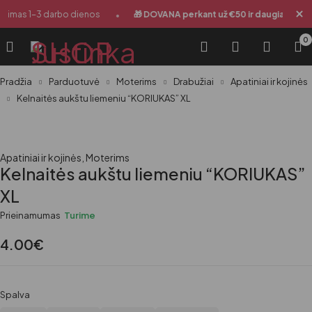
•
•
timas 1-3 darbo dienos
🎁 DOVANA perkant už €50 ir daugiau
0
Pradžia
Parduotuvė
Moterims
Drabužiai
Apatiniai ir kojinės
Kelnaitės aukštu liemeniu “KORIUKAS” XL
Apatiniai ir kojinės
,
Moterims
Kelnaitės aukštu liemeniu “KORIUKAS”
XL
Prieinamumas
Turime
4.00
€
Spalva