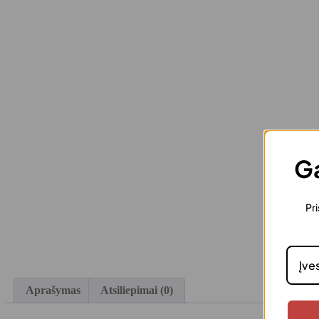
Ga
Pri
Aprašymas
Atsiliepimai (0)