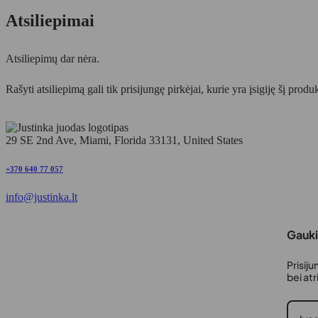
Atsiliepimai
Atsiliepimų dar nėra.
Rašyti atsiliepimą gali tik prisijungę pirkėjai, kurie yra įsigiję šį produ
29 SE 2nd Ave, Miami, Florida 33131, United States
+370 640 77 057
info@justinka.lt
Gauki
Prisiju
bei at