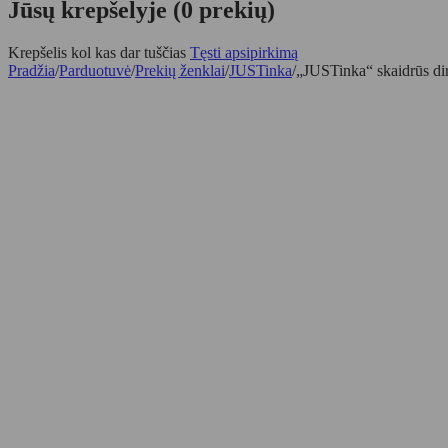
Jūsų krepšelyje (0 prekių)
Krepšelis kol kas dar tuščias
Tęsti apsipirkimą
Pradžia
/
Parduotuvė
/
Prekių ženklai
/
JUSTinka
/
„JUSTinka“ skaidrūs dirb
-40%