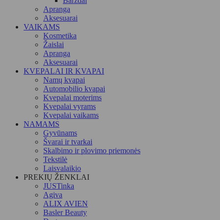
Barzdai
Apranga
Aksesuarai
VAIKAMS
Kosmetika
Žaislai
Apranga
Aksesuarai
KVEPALAI IR KVAPAI
Namų kvapai
Automobilio kvapai
Kvepalai moterims
Kvepalai vyrams
Kvepalai vaikams
NAMAMS
Gyvūnams
Švarai ir tvarkai
Skalbimo ir plovimo priemonės
Tekstilė
Laisvalaikio
PREKIŲ ŽENKLAI
JUSTinka
Agiva
ALIX AVIEN
Basler Beauty