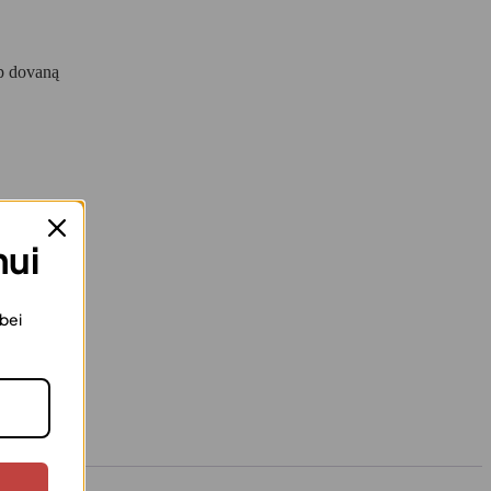
ip dovaną
mui
 bei