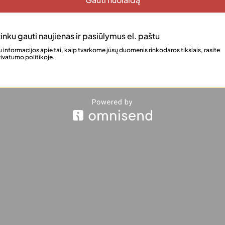
inku gauti naujienas ir pasiūlymus el. paštu
tikimam blakstienų tvirtinimui. Skaidri formulė po išdžiūvimo tampa bev
 informacijos apie tai, kaip tvarkome jūsų duomenis rinkodaros tikslais, rasite
 blakstienų juostelę ir užtikrina lengvą naudojimą net pradedantiesiems.
ivatumo politikoje.
akstienoms išlikti vietoje visą dieną. Kompaktiška 5 ml pakuotė patogi ne