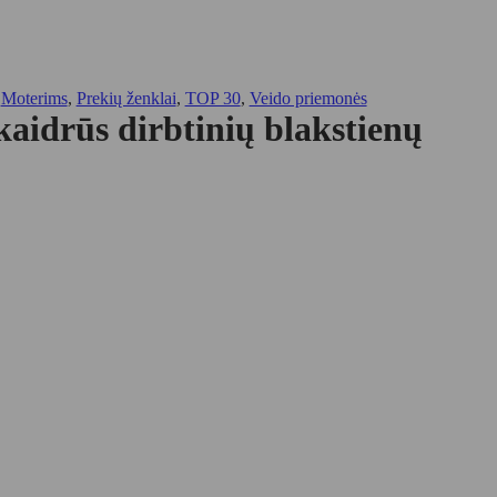
,
Moterims
,
Prekių ženklai
,
TOP 30
,
Veido priemonės
aidrūs dirbtinių blakstienų