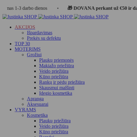
3 darbo dienos
•
🎁 DOVANA perkant už €50 ir daugiau
AKCIJOS
Išpardavimas
Prekės su defektu
TOP 30
MOTERIMS
Grožiui
Plaukų priemonės
Makiažo priežiūra
Veido priežiūra
Kūno priežiūra
Rankų ir pėdų priežiūra
Skausmui malšinti
Įdegio kosmetika
Apranga
Aksesuarai
VYRAMS
Kosmetika
Plaukų priežiūra
Veido priežiūra
Kūno priežiūra