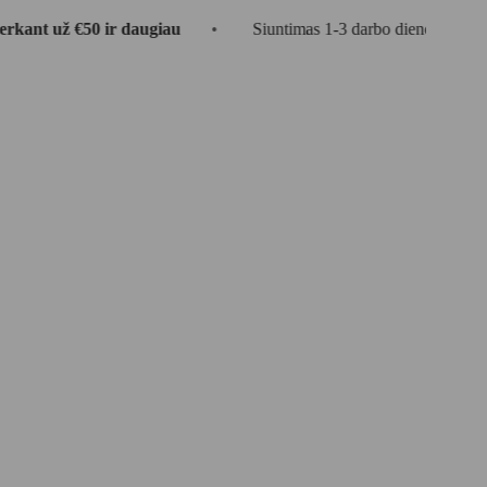
€50 ir daugiau
•
Siuntimas 1-3 darbo dienos
•
🎁 DO