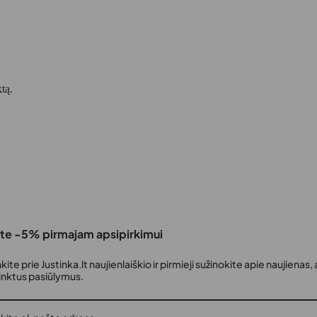
ktą.
te -5% pirmajam apsipirkimui
nkite prie Justinka.lt naujienlaiškio ir pirmieji sužinokite apie naujienas, 
rinktus pasiūlymus.