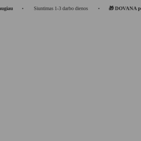
•
Siuntimas 1-3 darbo dienos
•
🎁 DOVANA perkant už 