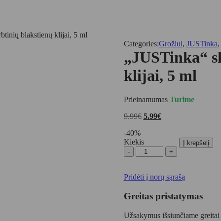
tinių blakstienų klijai, 5 ml
Categories:
Grožiui
,
JUSTinka
„JUSTinka“ sk
klijai, 5 ml
Prieinamumas
Turime
Original
Current
9.99
€
5.99
€
price
price
-
40
%
was:
is:
Kiekis
9.99€.
5.99€.
Į krepšelį
produkto
kiekis:
„JUSTinka“
Pridėti į norų sąrašą
skaidrūs
dirbtinių
blakstienų
Greitas pristatymas
klijai,
5
Užsakymus išsiunčiame greitai