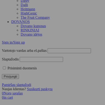
Dasty
Dalli
Heitmann
HighGenic
The Fruit Company
DOVANOS
Dovanų kuponas
RINKINIAI
Dovanų idėjos
Sign in/Sign up
Vartotojo vardas arba el.paštas
Slaptažodis
Prisiminti duomenis
Pamiršau slaptažodį
Naujas klientas?
Susikurti paskyrą
0
Norų sąrašas
0
in cart