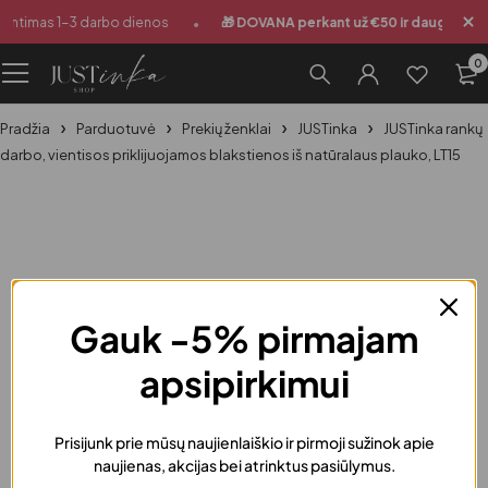
•
•
untimas 1-3 darbo dienos
🎁 DOVANA perkant už €50 ir daugiau
0
Pradžia
Parduotuvė
Prekių ženklai
JUSTinka
JUSTinka rankų
darbo, vientisos priklijuojamos blakstienos iš natūralaus plauko, LT15
-40%
Gauk -5% pirmajam
apsipirkimui
Prisijunk prie mūsų naujienlaiškio ir pirmoji sužinok apie
naujienas, akcijas bei atrinktus pasiūlymus.