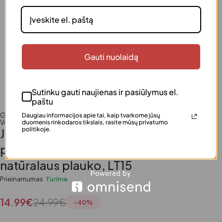
Gauti nuolaidą
Sutinku gauti naujienas ir pasiūlymus el.
paštu
Grožiui
,
JUSTinka
,
Moterims
,
Prekių ženklai
,
TOP 30
,
Daugiau informacijos apie tai, kaip tvarkome jūsų
Veido priemonės
duomenis rinkodaros tikslais, rasite mūsų privatumo
politikoje.
JUSTinka rankų darbo, vientisos
priklijuojamos blakstienos iš
natūralaus plauko, LT15
Prieinamumas
Turime
14.99
€
24.99
€
-
40
%