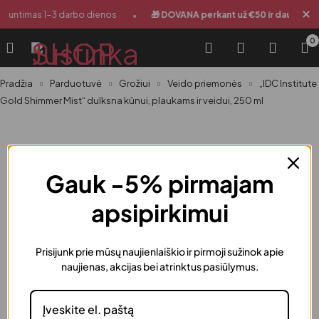
•
Siuntimas 1-3 darbo dienos
🎁 DOVANA perkant už €50 ir daugiau
0
Pradžia
Parduotuvė
Grožiui
Veido priemonės
„IDC Institute
Gold Shimmer Mist“ dulksna kūnui, plaukams ir veidui, 250 ml
Gauk -5% pirmajam
apsipirkimui
Prisijunk prie mūsų naujienlaiškio ir pirmoji sužinok apie
naujienas, akcijas bei atrinktus pasiūlymus.