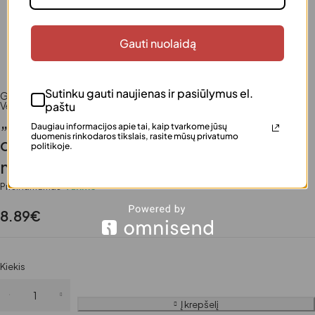
Gauti nuolaidą
Sutinku gauti naujienas ir pasiūlymus el.
Grožiui
,
Įdegio kosmetika
,
Moterims
,
Plaukams
,
TOP 30
,
paštu
Veido priemonės
„IDC Institute Gold Shimmer Mist“
Daugiau informacijos apie tai, kaip tvarkome jūsų
duomenis rinkodaros tikslais, rasite mūsų privatumo
dulksna kūnui, plaukams ir veidui, 250
politikoje.
ml
Prieinamumas
Turime
8.89
€
Kiekis
Į krepšelį