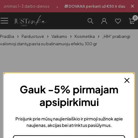
•
iuntimas 1-3 darbo dienos
🎁 DOVANA perkant už €50 ir daugiau
0
Pradžia
Parduotuvė
Vaikams
Kosmetika
„HIH“ prabangi
valomoji dantų pasta su balinamuoju efektu, 100 gr
Gauk -5% pirmajam
apsipirkimui
Prisijunk prie mūsų naujienlaiškio ir pirmoji sužinok apie
naujienas, akcijas bei atrinktus pasiūlymus.