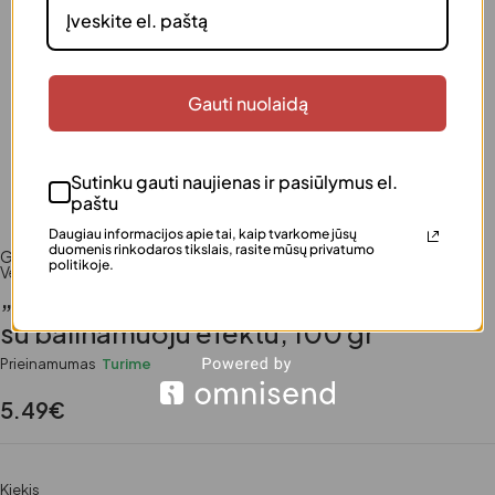
Gauti nuolaidą
Sutinku gauti naujienas ir pasiūlymus el.
paštu
Daugiau informacijos apie tai, kaip tvarkome jūsų
duomenis rinkodaros tikslais, rasite mūsų privatumo
Grožiui
,
Kosmetika
,
Kosmetika
,
Moterims
,
Vaikams
,
politikoje.
Veido priemonės
,
Veido priežiūra
,
Vyrams
„HIH“ prabangi valomoji dantų pasta
su balinamuoju efektu, 100 gr
Prieinamumas
Turime
5.49
€
Kiekis