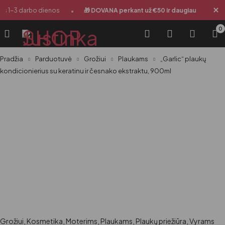
•
•
s 1-3 darbo dienos
🎁 DOVANA perkant už €50 ir daugiau
Siu
0
Pradžia
Parduotuvė
Grožiui
Plaukams
„Garlic“ plaukų
kondicionierius su keratinu ir česnako ekstraktu, 900ml
Grožiui
,
Kosmetika
,
Moterims
,
Plaukams
,
Plaukų priežiūra
,
Vyrams