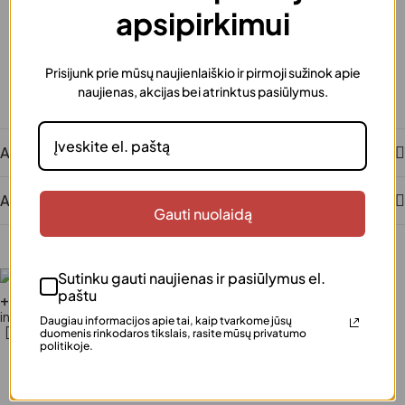
apsipirkimui
Šią prekę galima supakuoti kaip dovaną
Saugus atsiskaitymas
Patogūs ir saugūs mokėjimai
Prisijunk prie mūsų naujienlaiškio ir pirmoji sužinok apie
Klientų įvertinta
naujienas, akcijas bei atrinktus pasiūlymus.
Šimtai patenkintų klientų
Aprašymas
Atsiliepimai
Gauti nuolaidą
Sutinku gauti naujienas ir pasiūlymus el.
paštu
+370 640 77 057
info@justinka.lt
Daugiau informacijos apie tai, kaip tvarkome jūsų
duomenis rinkodaros tikslais, rasite mūsų privatumo
politikoje.
Gaukite -5% pirmajam apsipirkimui