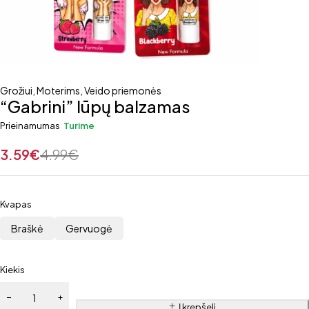
Grožiui
,
Moterims
,
Veido priemonės
“Gabrini” lūpų balzamas
Prieinamumas
Turime
3.59
€
4.99
€
Kvapas
Braškė
Gervuogė
Kiekis
Į krepšelį