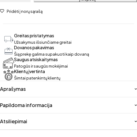
Pridėti į norų sąrašą
Greitas pristatymas
Užsakymus išsiunčiame greitai
Dovanos pakavimas
Šią prekę galima supakuoti kaip dovaną
Saugus atsiskaitymas
Patogūs ir saugūs mokėjimai
Klientų įvertinta
Šimtai patenkintų klientų
Aprašymas
Papildoma informacija
Atsiliepimai