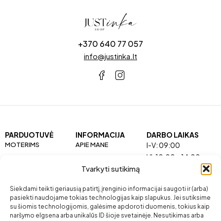
+370 640 77 057
info@justinka.lt
PARDUOTUVĖ
INFORMACIJA
DARBO LAIKAS
MOTERIMS
APIE MANE
I-V: 09:00
VI: 10:00 – 14:00
VYRAMS
KONTAKTAI
Tvarkyti sutikimą
VAIKAMS
Siekdami teikti geriausią patirtį, įrenginio informacijai saugoti ir (arba)
pasiekti naudojame tokias technologijas kaip slapukus. Jei sutiksime
GROŽIUI
su šiomis technologijomis, galėsime apdoroti duomenis, tokius kaip
naršymo elgsena arba unikalūs ID šioje svetainėje. Nesutikimas arba