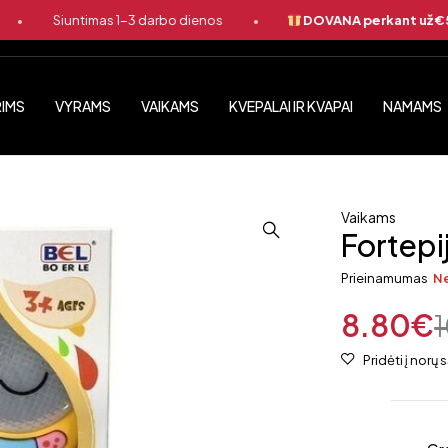
•
Siuntimas 1-3 darbo dienos
DOVANA perkant už €50 ir
IMS
VYRAMS
VAIKAMS
KVEPALAI IR KVAPAI
NAMAMS
Vaikams
Fortep
Prieinamumas
N
8.80
€