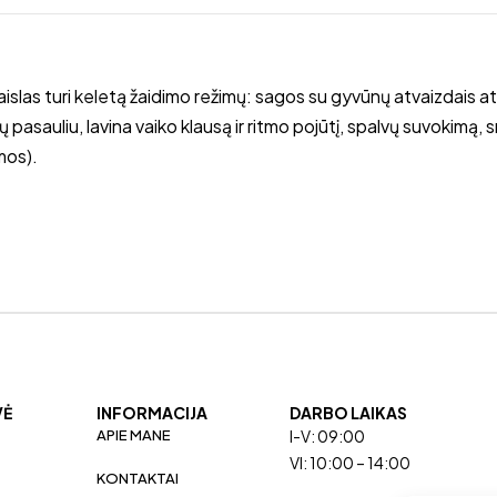
aislas turi keletą žaidimo režimų: sagos su gyvūnų atvaizdais a
 pasauliu, lavina vaiko klausą ir ritmo pojūtį, spalvų suvokimą, 
amos).
VĖ
INFORMACIJA
DARBO LAIKAS
APIE MANE
I-V: 09:00
VI: 10:00 – 14:00
KONTAKTAI