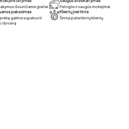
itas pristatymas
Saugus atsiskaitymas
akymus išsiunčiame greitai
Patogūs ir saugūs mokėjimai
vanos pakavimas
Klientų įvertinta
 prekę galima supakuoti
Šimtai patenkintų klientų
ip dovaną