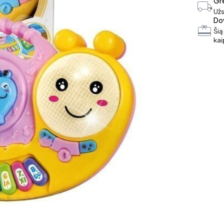
Gre
Užs
Do
Šią
ka