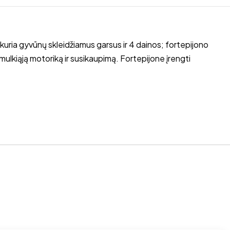
tkuria gyvūnų skleidžiamus garsus ir 4 dainos; fortepijono
smulkiąją motoriką ir susikaupimą. Fortepijone įrengti