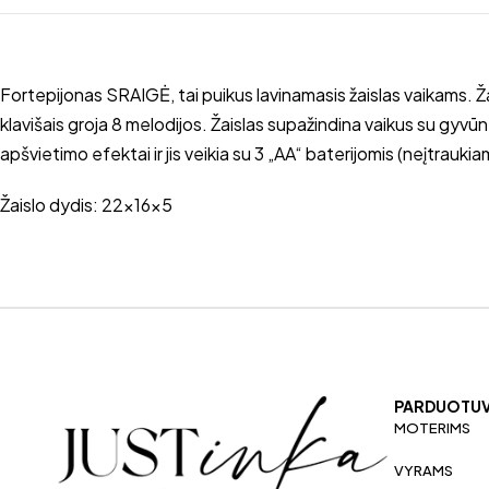
Fortepijonas SRAIGĖ, tai puikus lavinamasis žaislas vaikams. Ž
klavišais groja 8 melodijos. Žaislas supažindina vaikus su gyvūnų
apšvietimo efektai ir jis veikia su 3 „AA“ baterijomis (neįtrauki
Žaislo dydis: 22x16x5
PARDUOTU
MOTERIMS
VYRAMS