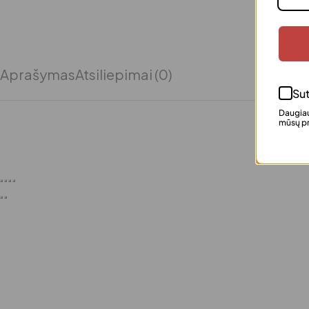
Aprašymas
Atsiliepimai (0)
Sut
Daugiau
mūsų pr