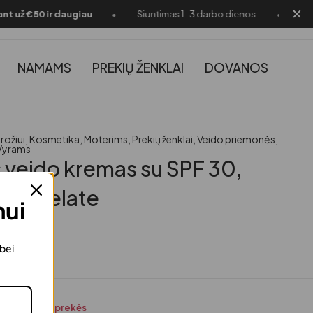
•
•
už €50 ir daugiau
Siuntimas 1-3 darbo dienos
🎁 D
NAMAMS
PREKIŲ ŽENKLAI
DOVANOS
rožiui
,
Kosmetika
,
Moterims
,
Prekių ženklai
,
Veido priemonės
,
Vyrams
s veido kremas su SPF 30,
Rejuvelate
mui
urime
 bei
e! Liko tik 4 prekės