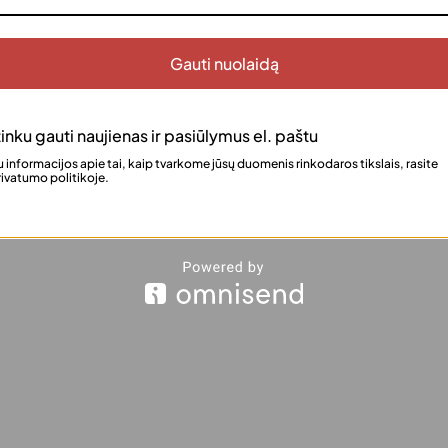
produkto
kiekis:
Gauti nuolaidą
Dieninis
veido
kremas su
inku gauti naujienas ir pasiūlymus el. paštu
SPF 30,
 informacijos apie tai, kaip tvarkome jūsų duomenis rinkodaros tikslais, rasite
Lacura
ivatumo politikoje.
Rejuvelate