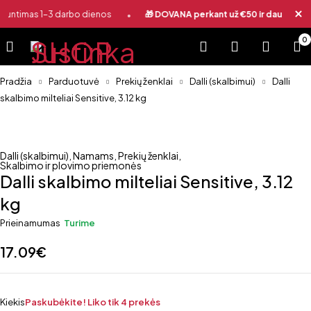
•
iuntimas 1-3 darbo dienos
🎁 DOVANA perkant už €50 ir daugiau
0
Pradžia
Parduotuvė
Prekių ženklai
Dalli (skalbimui)
Dalli
skalbimo milteliai Sensitive, 3.12 kg
Dalli (skalbimui)
,
Namams
,
Prekių ženklai
,
Skalbimo ir plovimo priemonės
Dalli skalbimo milteliai Sensitive, 3.12
kg
Prieinamumas
Turime
17.09
€
Kiekis
Paskubėkite! Liko tik 4 prekės