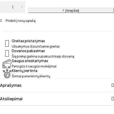
Į krepšelį
Pridėti į norų sąrašą
Greitas pristatymas
Užsakymus išsiunčiame greitai
Dovanos pakavimas
Šią prekę galima supakuoti kaip dovaną
Saugus atsiskaitymas
Patogūs ir saugūs mokėjimai
Klientų įvertinta
Šimtai patenkintų klientų
Aprašymas
Atsiliepimai