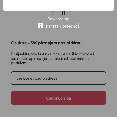
info@justinka.lt
Gaukite -5% pirmajam apsipirkimui
Prisijunkite prie Justinka.lt naujienlaiškio ir pirmieji
sužinokite apie naujienas, akcijas bei atrinktus
pasiūlymus.
Gauti nuolaidą