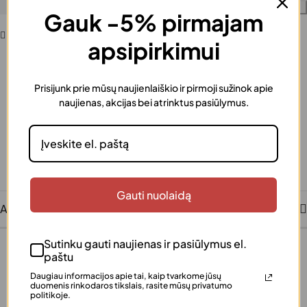
Į krepšelį
Gauk -5% pirmajam
Pridėti į norų sąrašą
apsipirkimui
Prisijunk prie mūsų naujienlaiškio ir pirmoji sužinok apie
Greitas pristatymas
naujienas, akcijas bei atrinktus pasiūlymus.
Užsakymus išsiunčiame greitai
Dovanos pakavimas
Šią prekę galima supakuoti kaip dovaną
Saugus atsiskaitymas
Patogūs ir saugūs mokėjimai
Klientų įvertinta
Šimtai patenkintų klientų
Gauti nuolaidą
Aprašymas
Sutinku gauti naujienas ir pasiūlymus el.
paštu
Daugiau informacijos apie tai, kaip tvarkome jūsų
duomenis rinkodaros tikslais, rasite mūsų privatumo
politikoje.
+370 640 77 057