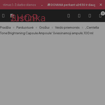
•
•
untimas 1-3 darbo dienos
🎁 DOVANA perkant už €50 ir daugiau
0
Pradžia
Parduotuvė
Grožiui
Veido priemonės
„Centella
Tone Brightening Capsule Ampoule“ šviesinamoji ampulė, 100 ml
-39%