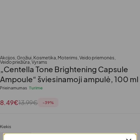
Akcijos
,
Grožiui
,
Kosmetika
,
Moterims
,
Veido priemonės
,
Veido priežiūra
,
Vyrams
„Centella Tone Brightening Capsule
Ampoule“ šviesinamoji ampulė, 100 ml
Prieinamumas
Turime
8.49
€
13.99
€
-
39
%
Kiekis