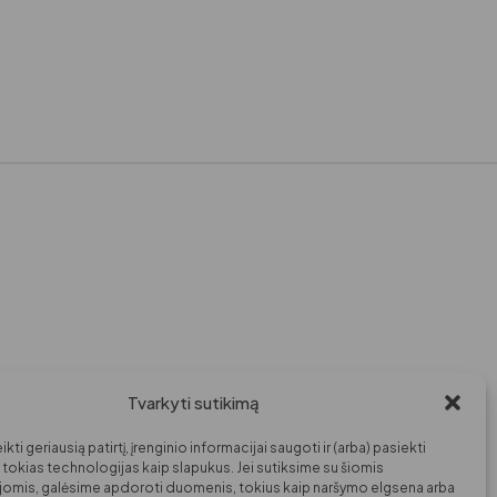
Tvarkyti sutikimą
kti geriausią patirtį, įrenginio informacijai saugoti ir (arba) pasiekti
okias technologijas kaip slapukus. Jei sutiksime su šiomis
jomis, galėsime apdoroti duomenis, tokius kaip naršymo elgsena arba