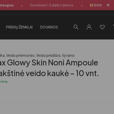
•
•
au
Siuntimas 1-3 darbo dienos
DOVANA perkant u
PREKIŲ ŽENKLAI
DOVANOS
ika
,
Veido priemonės
,
Veido priežiūra
,
Vyrams
ax Glowy Skin Noni Ampoule
akštinė veido kaukė – 10 vnt.
urime