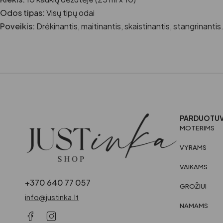
Odos tipas:
Visų tipų odai
Poveikis:
Drėkinantis, maitinantis, skaistinantis, stangrinantis
PARDUOTU
MOTERIMS
VYRAMS
VAIKAMS
+370 640 77 057
GROŽIUI
info@justinka.lt
NAMAMS