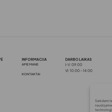
.
VĖ
INFORMACIJA
DARBO LAIKAS
APIE MANE
I-V: 09:00
VI: 10:00 – 14:00
KONTAKTAI
Siekdami tei
naudojame t
technologi