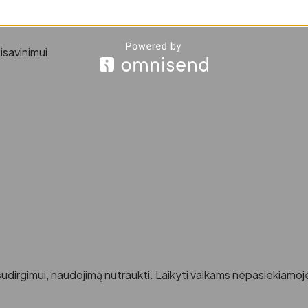
isavinimui
sudirgimui, naudojimą nutraukti. Laikyti vaikams nepasiekiamoje