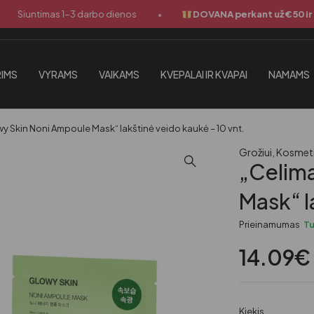
•
untimas 1-3 darbo dienos
DOVANA perkant už €50 ir daugi
IMS
VYRAMS
VAIKAMS
KVEPALAI IR KVAPAI
NAMAMS
y Skin Noni Ampoule Mask“ lakštinė veido kaukė – 10 vnt.
Grožiui
,
Kosmet
„Celim
Mask“ l
Prieinamumas
T
14.09
€
Kiekis