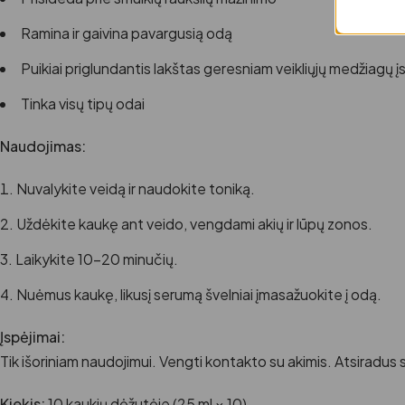
Ramina ir gaivina pavargusią odą
Puikiai priglundantis lakštas geresniam veikliųjų medžiagų įs
Tinka visų tipų odai
Naudojimas:
Nuvalykite veidą ir naudokite toniką.
Uždėkite kaukę ant veido, vengdami akių ir lūpų zonos.
Laikykite 10–20 minučių.
Nuėmus kaukę, likusį serumą švelniai įmasažuokite į odą.
Įspėjimai:
Tik išoriniam naudojimui. Vengti kontakto su akimis. Atsiradus 
Kiekis:
10 kaukių dėžutėje (25 ml × 10)