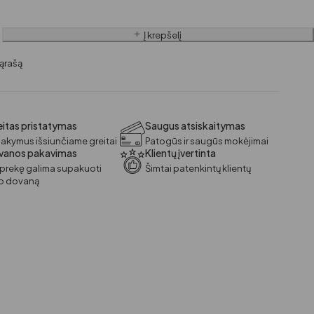
Į krepšelį
itas pristatymas
Saugus atsiskaitymas
akymus išsiunčiame greitai
Patogūs ir saugūs mokėjimai
vanos pakavimas
Klientų įvertinta
 prekę galima supakuoti
Šimtai patenkintų klientų
ip dovaną