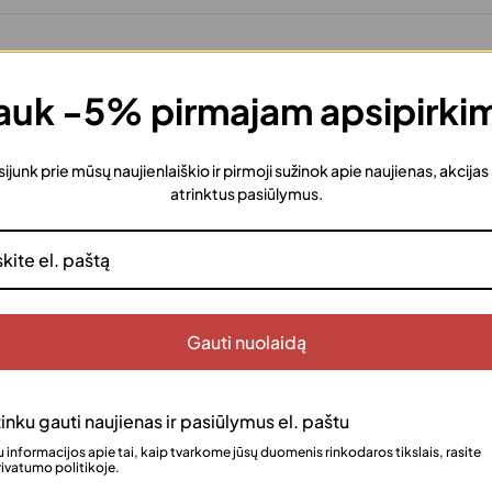
ti ir odą puoselėjanti lakštinės veido kaukės, praturtinta net
uk -5% pirmajam apsipirki
dama jai švytėjimo, elastingumo ir komforto pojūtį.
sijunk prie mūsų naujienlaiškio ir pirmoji sužinok apie naujienas, akcijas
 vitaminų, mineralų ir antioksidantų. Hialurono rūgštis intensy
atrinktus pasiūlymus.
ažinimo bei odos stangrumo gerinimo.
ektyvų veikliųjų medžiagų įsisavinimą, todėl oda tampa švelni, ly
Gauti nuolaidą
inku gauti naujienas ir pasiūlymus el. paštu
 informacijos apie tai, kaip tvarkome jūsų duomenis rinkodaros tikslais, rasite
ivatumo politikoje.