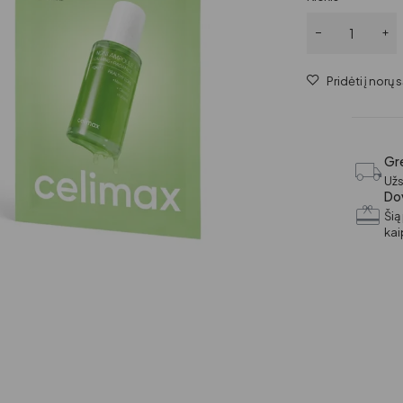
Gre
Užs
Do
Šią
ka