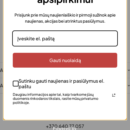
Prisijunk prie mūsų naujienlaiškio ir pirmoji sužinok apie
Greitas pristatymas
naujienas, akcijas bei atrinktus pasiūlymus.
Užsakymus išsiunčiame greitai
Dovanos pakavimas
Šią prekę galima supakuoti kaip dovaną
Saugus atsiskaitymas
Patogūs ir saugūs mokėjimai
Klientų įvertinta
Gauti nuolaidą
Šimtai patenkintų klientų
Aprašymas
Sutinku gauti naujienas ir pasiūlymus el.
Atsiliepimai
paštu
Daugiau informacijos apie tai, kaip tvarkome jūsų
duomenis rinkodaros tikslais, rasite mūsų privatumo
politikoje.
+370 640 77 057