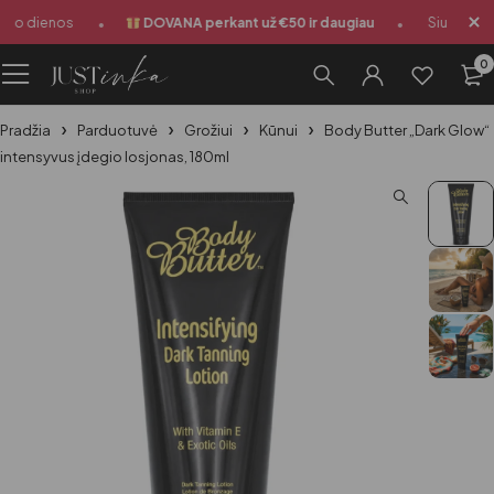
•
•
rbo dienos
DOVANA perkant už €50 ir daugiau
Siuntimas 1
0
Pradžia
Parduotuvė
Grožiui
Kūnui
Body Butter „Dark Glow“
intensyvus įdegio losjonas, 180ml