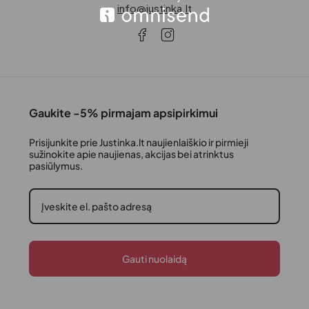
info@justinka.lt
Gaukite -5% pirmajam apsipirkimui
Prisijunkite prie Justinka.lt naujienlaiškio ir pirmieji
sužinokite apie naujienas, akcijas bei atrinktus
pasiūlymus.
Gauti nuolaidą