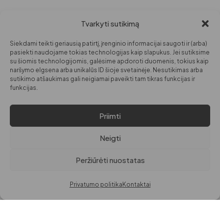
Tvarkyti sutikimą
PARDUOTUVĖ
INFORMACIJA
DARBO LAIKAS
MOTERIMS
APIE MANE
I-V: 09:00
Siekdami teikti geriausią patirtį, įrenginio informacijai saugoti ir (arba)
VI: 10:00 – 14:00
VYRAMS
KONTAKTAI
pasiekti naudojame tokias technologijas kaip slapukus. Jei sutiksime
su šiomis technologijomis, galėsime apdoroti duomenis, tokius kaip
VAIKAMS
naršymo elgsena arba unikalūs ID šioje svetainėje. Nesutikimas arba
sutikimo atšaukimas gali neigiamai paveikti tam tikras funkcijas ir
GROŽIUI
funkcijas.
NAMAMS
Priimti
© VISOS TEISĖS
PRIVATUMO POLITIKA
SAUGOMOS PAGAL LR
PREKIŲ IR PINIGŲ GRĄŽINIMO POLITIKA
Neigti
ĮSTATYMUS.
EL. PARDUOTUVĖS TAISYKLĖS
Peržiūrėti nuostatas
DigitalGrow | Svetainių kūrimas
Privatumo politika
Kontaktai