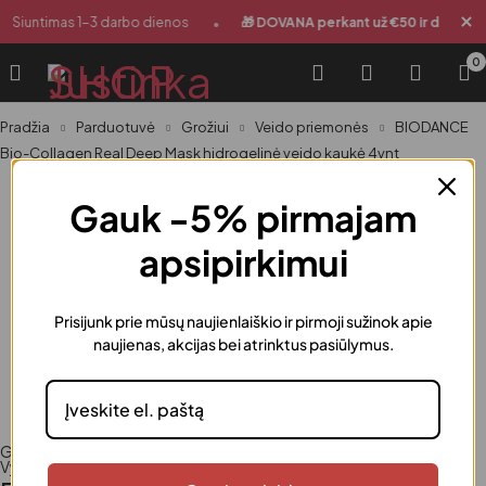
•
Siuntimas 1-3 darbo dienos
🎁 DOVANA perkant už €50 ir daugiau
0
Pradžia
Parduotuvė
Grožiui
Veido priemonės
BIODANCE
Bio-Collagen Real Deep Mask hidrogelinė veido kaukė 4vnt
Gauk -5% pirmajam
apsipirkimui
Prisijunk prie mūsų naujienlaiškio ir pirmoji sužinok apie
naujienas, akcijas bei atrinktus pasiūlymus.
Grožiui
,
Kosmetika
,
Moterims
,
Veido priemonės
,
Veido priežiūra
,
Vyrams