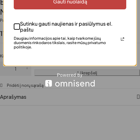
BIODANCE Bio-Collagen Real Deep
Gauti nuolaidą
Mask hidrogelinė veido kaukė 4vnt
Prieinamumas
Turime
Sutinku gauti naujienas ir pasiūlymus el.
paštu
11.90
€
Daugiau informacijos apie tai, kaip tvarkome jūsų
duomenis rinkodaros tikslais, rasite mūsų privatumo
politikoje.
Kiekis
Į krepšelį
Pridėti į norų sąrašą
Aprašymas