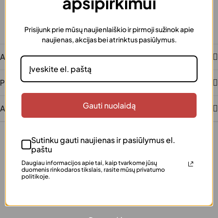
apsipirkimui
Šią prekę galima supakuoti kaip dovaną
Saugus atsiskaitymas
Patogūs ir saugūs mokėjimai
Klientų įvertinta
Prisijunk prie mūsų naujienlaiškio ir pirmoji sužinok apie
naujienas, akcijas bei atrinktus pasiūlymus.
Šimtai patenkintų klientų
Aprašymas
Papildoma informacija
Gauti nuolaidą
Atsiliepimai
Sutinku gauti naujienas ir pasiūlymus el.
paštu
Daugiau informacijos apie tai, kaip tvarkome jūsų
duomenis rinkodaros tikslais, rasite mūsų privatumo
+370 640 77 057
politikoje.
info@justinka.lt