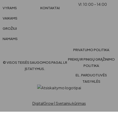
VI: 10:00 – 14:00
VYRAMS
KONTAKTAI
VAIKAMS
GROŽIUI
NAMAMS
PRIVATUMO POLITIKA
PREKIŲ IR PINIGŲ GRĄŽINIMO
© VISOS TEISĖS SAUGOMOS PAGAL LR
POLITIKA
ĮSTATYMUS.
EL. PARDUOTUVĖS
TAISYKLĖS
DigitalGrow | Svetainių kūrimas