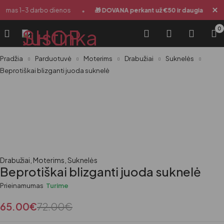
•
•
timas 1-3 darbo dienos
🎁 DOVANA perkant už €50 ir daugiau
0
Pradžia
Parduotuvė
Moterims
Drabužiai
Suknelės
Beprotiškai blizganti juoda suknelė
-10%
Drabužiai
,
Moterims
,
Suknelės
Beprotiškai blizganti juoda suknelė
Prieinamumas
Turime
65.00
€
72.00
€