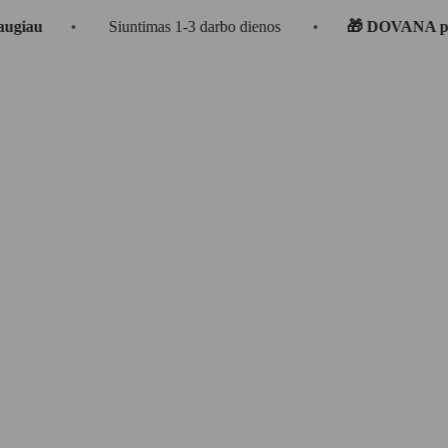
•
Siuntimas 1-3 darbo dienos
•
🎁 DOVANA perkant už 