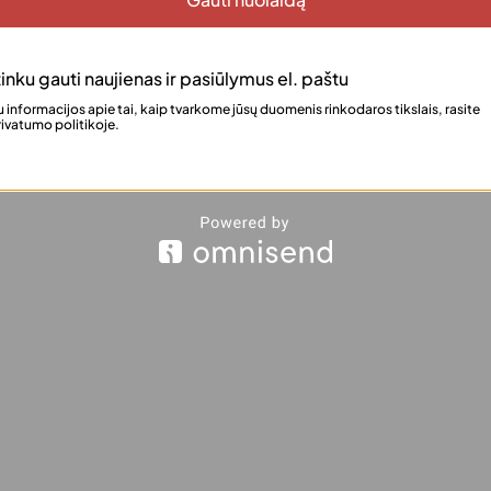
ntos iš aukštos kokybės audinio, kuris ne tik leidžia odai kvėpuoti, bet 
inku gauti naujienas ir pasiūlymus el. paštu
 informacijos apie tai, kaip tvarkome jūsų duomenis rinkodaros tikslais, rasite
ivatumo politikoje.