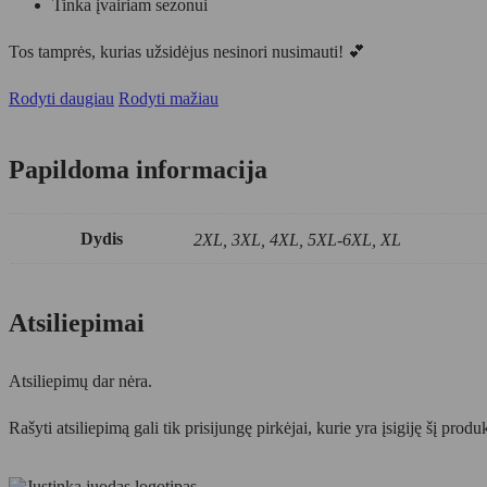
Tinka įvairiam sezonui
Tos tamprės, kurias užsidėjus nesinori nusimauti! 💕
Rodyti daugiau
Rodyti mažiau
Papildoma informacija
Dydis
2XL, 3XL, 4XL, 5XL-6XL, XL
Atsiliepimai
Atsiliepimų dar nėra.
Rašyti atsiliepimą gali tik prisijungę pirkėjai, kurie yra įsigiję šį produ