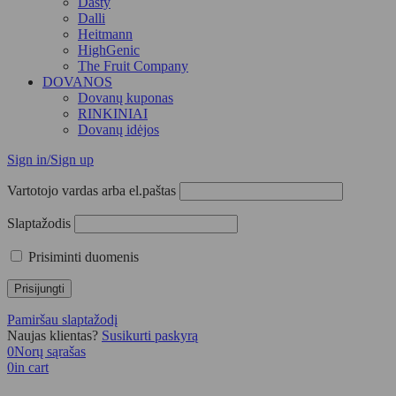
Dasty
Dalli
Heitmann
HighGenic
The Fruit Company
DOVANOS
Dovanų kuponas
RINKINIAI
Dovanų idėjos
Sign in/Sign up
Vartotojo vardas arba el.paštas
Slaptažodis
Prisiminti duomenis
Pamiršau slaptažodį
Naujas klientas?
Susikurti paskyrą
0
Norų sąrašas
0
in cart