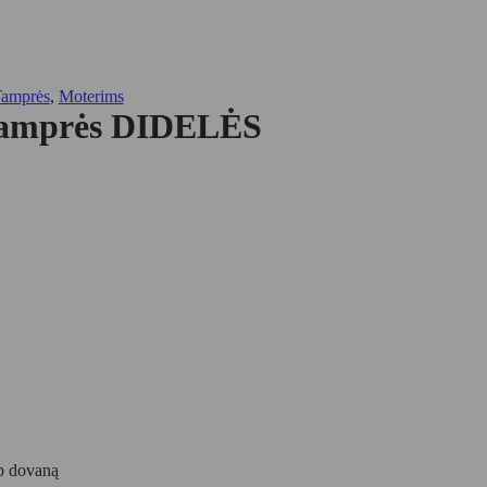
Tamprės
,
Moterims
tamprės DIDELĖS
ip dovaną