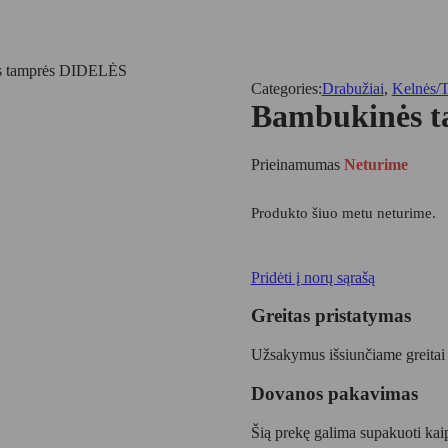
s tamprės DIDELĖS
Categories:
Drabužiai
,
Kelnės/
Bambukinės 
Prieinamumas
Neturime
Produkto šiuo metu neturime.
Pridėti į norų sąrašą
Greitas pristatymas
Užsakymus išsiunčiame greitai
Dovanos pakavimas
Šią prekę galima supakuoti ka