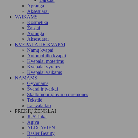
Barzdai
Apranga
Aksesuarai
VAIKAMS
Kosmetika
Žaislai
Apranga
Aksesuarai
KVEPALAI IR KVAPAI
Namų kvapai
Automobilio kvapai
Kvepalai moterims
Kvepalai vyrams
Kvepalai vaikams
NAMAMS
Gyvūnams
Švarai ir tvarkai
Skalbimo ir plovimo priemonės
Tekstilė
Laisvalaikio
PREKIŲ ŽENKLAI
JUSTinka
Agiva
ALIX AVIEN
Basler Beauty