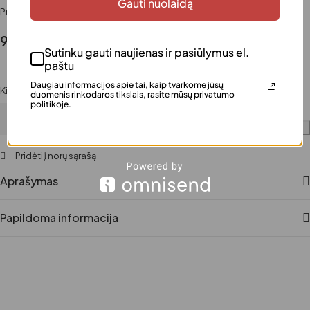
Gauti nuolaidą
Prieinamumas
Turime
9.99
€
Sutinku gauti naujienas ir pasiūlymus el.
paštu
Daugiau informacijos apie tai, kaip tvarkome jūsų
Kiekis
Paskubėkite! Liko tik 3 prekės
duomenis rinkodaros tikslais, rasite mūsų privatumo
politikoje.
Į krepšelį
Pridėti į norų sąrašą
Aprašymas
Papildoma informacija