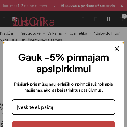
•
Siuntimas 1-3 darbo dienos
🎁 DOVANA perkant už €50 ir daugiau
0
Pradžia
Parduotuvė
Vaikams
Kosmetika
“Baby doll lips”
VYNUOGĖ, lūpų šveitiklis-balzamas
Gauk -5% pirmajam
apsipirkimui
Prisijunk prie mūsų naujienlaiškio ir pirmoji sužinok apie
naujienas, akcijas bei atrinktus pasiūlymus.
Grožiui
,
Kosmetika
,
Kosmetika
,
Moterims
,
Vaikams
,
Veido priemonės
,
Veido priežiūra
,
Vyrams
“Baby doll lips” VYNUOGĖ, lūpų
šveitiklis-balzamas