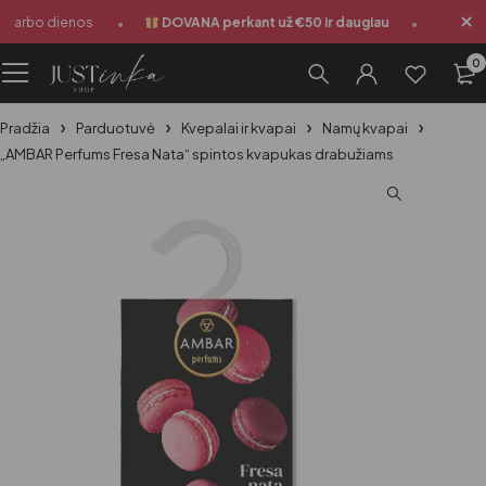
•
•
 darbo dienos
DOVANA perkant už €50 ir daugiau
Siuntima
0
Pradžia
Parduotuvė
Kvepalai ir kvapai
Namų kvapai
„AMBAR Perfums Fresa Nata“ spintos kvapukas drabužiams