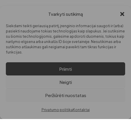
Tvarkyti sutikimą
PARDUOTUVĖ
INFORMACIJA
DARBO LAIKAS
MOTERIMS
APIE MANE
I-V: 09:00
Siekdami teikti geriausią patirtį, įrenginio informacijai saugoti ir (arba)
VI: 10:00 – 14:00
VYRAMS
KONTAKTAI
pasiekti naudojame tokias technologijas kaip slapukus. Jei sutiksime
su šiomis technologijomis, galėsime apdoroti duomenis, tokius kaip
VAIKAMS
naršymo elgsena arba unikalūs ID šioje svetainėje. Nesutikimas arba
sutikimo atšaukimas gali neigiamai paveikti tam tikras funkcijas ir
GROŽIUI
funkcijas.
NAMAMS
Priimti
© VISOS TEISĖS
PRIVATUMO POLITIKA
SAUGOMOS PAGAL LR
PREKIŲ IR PINIGŲ GRĄŽINIMO POLITIKA
Neigti
ĮSTATYMUS.
EL. PARDUOTUVĖS TAISYKLĖS
Peržiūrėti nuostatas
DigitalGrow | Svetainių kūrimas
Privatumo politika
Kontaktai