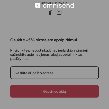
info@justinka.lt
Gaukite -5% pirmajam apsipirkimui
Prisijunkite prie Justinka.lt naujienlaiškio ir pirmieji
sužinokite apie naujienas, akcijas bei atrinktus
pasiūlymus.
Gauti nuolaidą