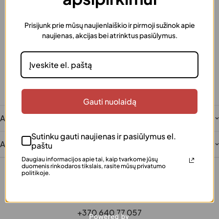
Prisijunk prie mūsų naujienlaiškio ir pirmoji sužinok apie
Greitas pristatymas
naujienas, akcijas bei atrinktus pasiūlymus.
Užsakymus išsiunčiame greitai
Dovanos pakavimas
Šią prekę galima supakuoti kaip dovaną
Saugus atsiskaitymas
Patogūs ir saugūs mokėjimai
Klientų įvertinta
Gauti nuolaidą
Šimtai patenkintų klientų
Aprašymas
Sutinku gauti naujienas ir pasiūlymus el.
Atsiliepimai
paštu
Daugiau informacijos apie tai, kaip tvarkome jūsų
duomenis rinkodaros tikslais, rasite mūsų privatumo
politikoje.
+370 640 77 057