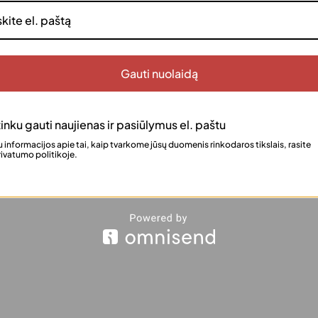
ndimas, kai norisi akimirksniu atgaivinti plaukus be vandens. S
Gauti nuolaidą
lias sekundes. Pieno baltymais praturtinta formulė padeda išla
ant, kai nėra galimybės išsiplauti plaukų.
inku gauti naujienas ir pasiūlymus el. paštu
 informacijos apie tai, kaip tvarkome jūsų duomenis rinkodaros tikslais, rasite
ivatumo politikoje.