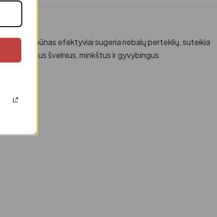
ausas šampūnas efektyviai sugeria riebalų perteklių, suteikia
ikyti plaukus švelnius, minkštus ir gyvybingus.