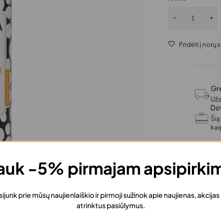
Gre
Užs
Do
Šią
ka
uk -5% pirmajam apsipirki
sijunk prie mūsų naujienlaiškio ir pirmoji sužinok apie naujienas, akcijas
atrinktus pasiūlymus.