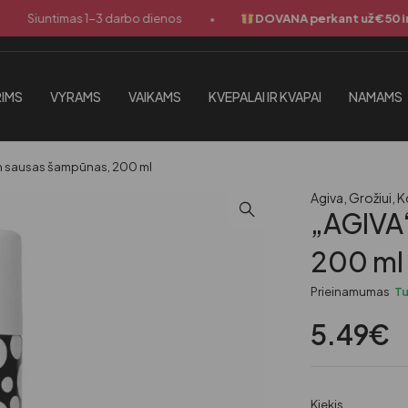
•
Siuntimas 1-3 darbo dienos
DOVANA perkant už €50 ir dau
IMS
VYRAMS
VAIKAMS
KVEPALAI IR KVAPAI
NAMAMS
in sausas šampūnas, 200 ml
Agiva
,
Grožiui
,
K
„AGIVA“
200 ml
Prieinamumas
T
5.49
€
Kiekis