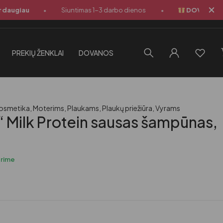
•
•
giau
Siuntimas 1-3 darbo dienos
DOVANA perkant
PREKIŲ ŽENKLAI
DOVANOS
osmetika
,
Moterims
,
Plaukams
,
Plaukų priežiūra
,
Vyrams
 Milk Protein sausas šampūnas,
urime