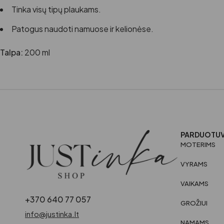
Tinka visų tipų plaukams.
Patogus naudoti namuose ir kelionėse.
Talpa:
200 ml
PARDUOTU
MOTERIMS
VYRAMS
VAIKAMS
+370 640 77 057
GROŽIUI
info@justinka.lt
NAMAMS