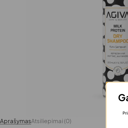
Ga
Pri
Aprašymas
Atsiliepimai (0)