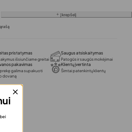
Į krepšelį
itas pristatymas
Saugus atsiskaitymas
akymus išsiunčiame greitai
Patogūs ir saugūs mokėjimai
vanos pakavimas
Klientų įvertinta
 prekę galima supakuoti
Šimtai patenkintų klientų
ip dovaną
mui
 bei