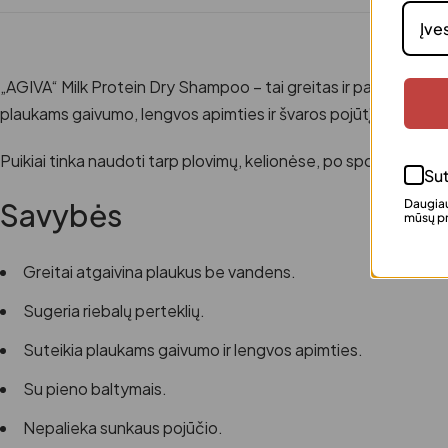
„AGIVA“ Milk Protein Dry Shampoo – tai greitas ir patogus spre
plaukams gaivumo, lengvos apimties ir švaros pojūtį vos per ke
Puikiai tinka naudoti tarp plovimų, kelionėse, po sporto ar skub
Sut
Daugiau
Savybės
mūsų pr
Greitai atgaivina plaukus be vandens.
Sugeria riebalų perteklių.
Suteikia plaukams gaivumo ir lengvos apimties.
Su pieno baltymais.
Nepalieka sunkaus pojūčio.